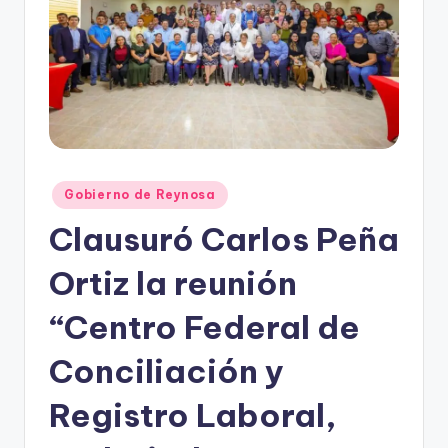
r
e
s
s
Publicado
Gobierno de Reynosa
en
Clausuró Carlos Peña
Ortiz la reunión
“Centro Federal de
Conciliación y
Registro Laboral,