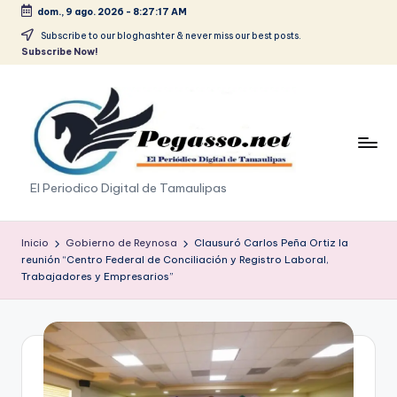
dom., 9 ago. 2026
-
8:27:17 AM
Saltar
Subscribe to our bloghashter & never miss our best posts.
Subscribe Now!
al
contenido
p
El Periodico Digital de Tamaulipas
e
g
Inicio
Gobierno de Reynosa
Clausuró Carlos Peña Ortiz la
reunión “Centro Federal de Conciliación y Registro Laboral,
a
Trabajadores y Empresarios”
s
o
.
p