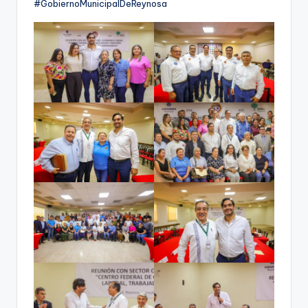
#GobiernoMunicipalDeReynosa