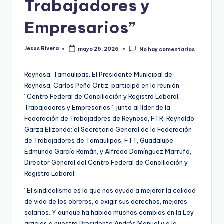
Trabajadores y
Empresarios”
Jesus Rivera
mayo 26, 2026
No hay comentarios
Publicado
por
Reynosa, Tamaulipas. El Presidente Municipal de
Reynosa, Carlos Peña Ortiz, participó en la reunión
“Centro Federal de Conciliación y Registro Laboral,
Trabajadores y Empresarios”, junto al líder de la
Federación de Trabajadores de Reynosa, FTR, Reynaldo
Garza Elizondo; el Secretario General de la Federación
de Trabajadores de Tamaulipas, FTT, Guadalupe
Edmundo García Román, y Alfredo Domínguez Marrufo,
Director General del Centro Federal de Conciliación y
Registro Laboral.
“El sindicalismo es lo que nos ayuda a mejorar la calidad
de vida de los obreros, a exigir sus derechos, mejores
salarios. Y aunque ha habido muchos cambios en la Ley
gracias a nuestro Presidente Andrés Manuel y a la