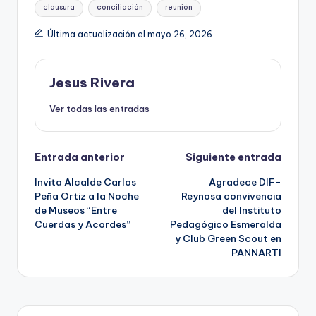
Etiquetas:
clausura
conciliación
reunión
Última actualización el mayo 26, 2026
Jesus Rivera
Ver todas las entradas
Navegación
Entrada anterior
Siguiente entrada
Invita Alcalde Carlos
Agradece DIF-
de
Peña Ortiz a la Noche
Reynosa convivencia
de Museos “Entre
del Instituto
entradas
Cuerdas y Acordes”
Pedagógico Esmeralda
y Club Green Scout en
PANNARTI