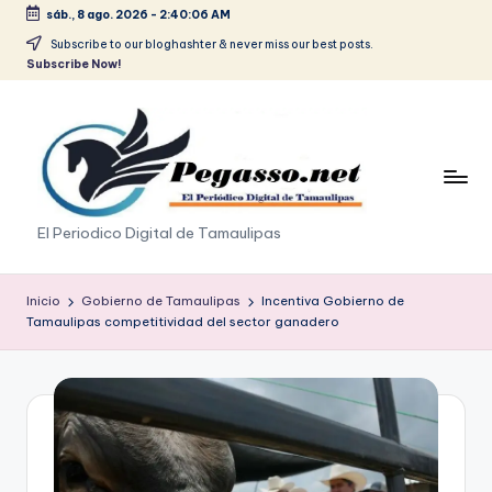
sáb., 8 ago. 2026
-
2:40:06 AM
Saltar
Subscribe to our bloghashter & never miss our best posts.
Subscribe Now!
al
contenido
p
El Periodico Digital de Tamaulipas
e
g
Inicio
Gobierno de Tamaulipas
Incentiva Gobierno de
Tamaulipas competitividad del sector ganadero
a
s
o
.
p