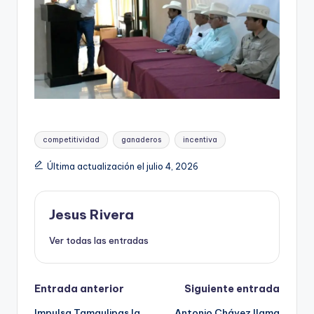
Etiquetas:
competitividad
ganaderos
incentiva
Última actualización el julio 4, 2026
Jesus Rivera
Ver todas las entradas
Navegación
Entrada anterior
Siguiente entrada
Impulsa Tamaulipas la
Antonio Chávez llama