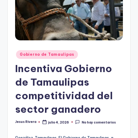
r
e
s
s
Publicado
Gobierno de Tamaulipas
en
Incentiva Gobierno
de Tamaulipas
competitividad del
sector ganadero
Jesus Rivera
julio 4, 2026
No hay comentarios
Publicado
por
González, Tamaulipas. El Gobierno de Tamaulipas, a