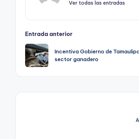
Ver todas las entradas
Navegación
Entrada anterior
de
Incentiva Gobierno de Tamaulipa
sector ganadero
entradas
A