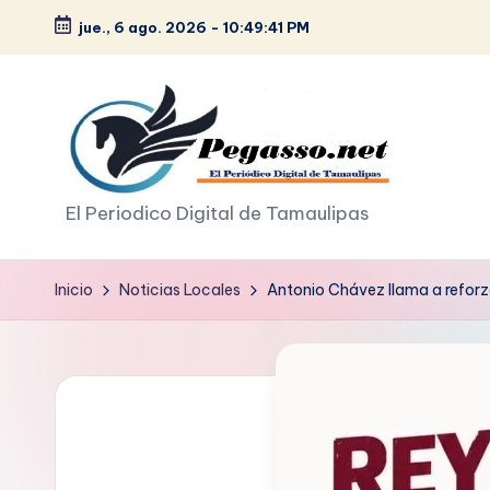
jue., 6 ago. 2026
-
10:49:42 PM
Saltar
al
contenido
p
El Periodico Digital de Tamaulipas
e
Inicio
Noticias Locales
Antonio Chávez llama a reforz
g
a
s
o