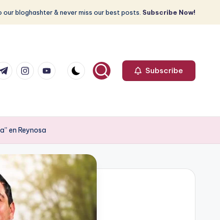
 our bloghashter & never miss our best posts.
Subscribe Now!
com
r.com
.me
instagram.com
youtube.com
Subscribe
ia” en Reynosa