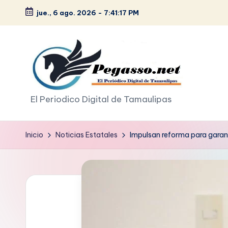
jue., 6 ago. 2026
-
7:41:18 PM
Saltar
al
contenido
p
El Periodico Digital de Tamaulipas
e
Inicio
Noticias Estatales
Impulsan reforma para garant
g
a
s
o