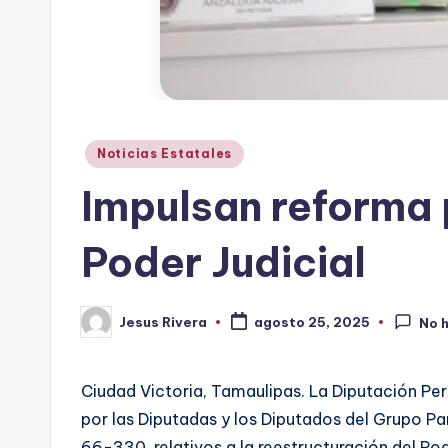
Publicado
Noticias Estatales
en
Impulsan reforma p
Poder Judicial
Jesus Rivera
agosto 25, 2025
No 
Publicado
por
Ciudad Victoria, Tamaulipas. La Diputación Per
por las Diputadas y los Diputados del Grupo P
66-330, relativos a la reestructuración del Pod