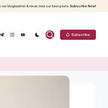
 our bloghashter & never miss our best posts.
Subscribe Now!
com
r.com
.me
instagram.com
youtube.com
Subscribe