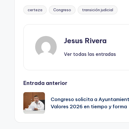
certeza
Congreso
transición judicial
Etiquetas:
Jesus Rivera
Ver todas las entradas
Navegación
Entrada anterior
de
Congreso solicita a Ayuntamient
Valores 2026 en tiempo y forma
entradas