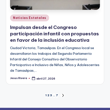
Publicado
Noticias Estatales
en
Impulsan desde el Congreso
participación infantil con propuestas
en favor de la inclusión educativa
Ciudad Victoria, Tamaulipas. En el Congreso local se
desarrollaron los trabajos del Segundo Parlamento
Infantil del Consejo Consultivo del Observatorio
Participativo e Inclusivo de Niñas, Niños y Adolescentes
de Tamaulipas,…
Jesus Rivera
abril 27, 2026
Publicado
por
Paginación
1
2
3
…
7
SIGUIENTE
PÁGINA
de