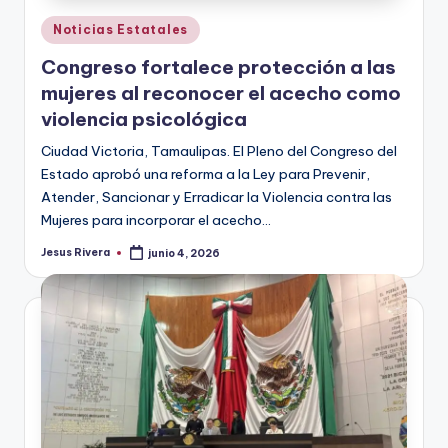
Publicado
Noticias Estatales
en
Congreso fortalece protección a las
mujeres al reconocer el acecho como
violencia psicológica
Ciudad Victoria, Tamaulipas. El Pleno del Congreso del
Estado aprobó una reforma a la Ley para Prevenir,
Atender, Sancionar y Erradicar la Violencia contra las
Mujeres para incorporar el acecho…
Jesus Rivera
junio 4, 2026
Publicado
por