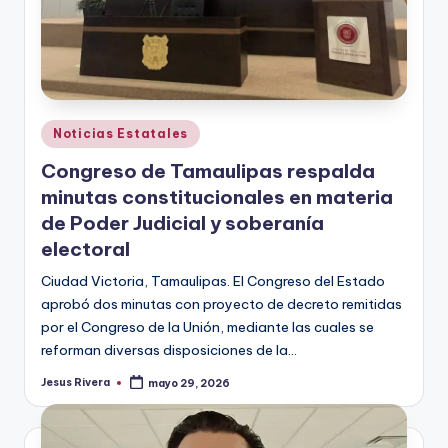
Publicado
Noticias Estatales
en
Congreso de Tamaulipas respalda
minutas constitucionales en materia
de Poder Judicial y soberanía
electoral
Ciudad Victoria, Tamaulipas. El Congreso del Estado
aprobó dos minutas con proyecto de decreto remitidas
por el Congreso de la Unión, mediante las cuales se
reforman diversas disposiciones de la…
Jesus Rivera
mayo 29, 2026
Publicado
por