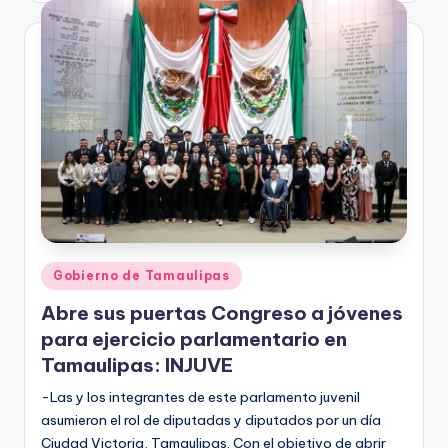
Publicado
Gobierno de Tamaulipas
en
Abre sus puertas Congreso a jóvenes
para ejercicio parlamentario en
Tamaulipas: INJUVE
-Las y los integrantes de este parlamento juvenil
asumieron el rol de diputadas y diputados por un día
Ciudad Victoria, Tamaulipas. Con el objetivo de abrir