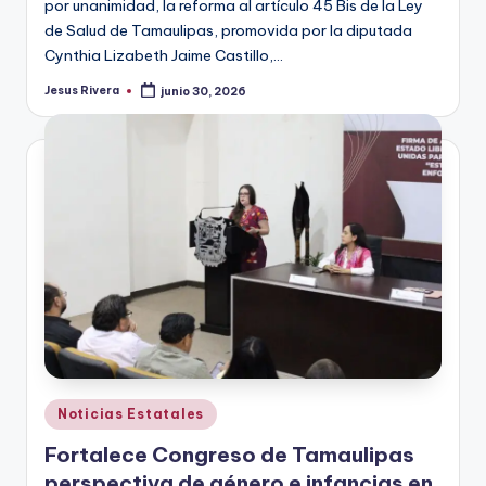
por unanimidad, la reforma al artículo 45 Bis de la Ley
de Salud de Tamaulipas, promovida por la diputada
Cynthia Lizabeth Jaime Castillo,…
Jesus Rivera
junio 30, 2026
Publicado
por
Publicado
Noticias Estatales
en
Fortalece Congreso de Tamaulipas
perspectiva de género e infancias en