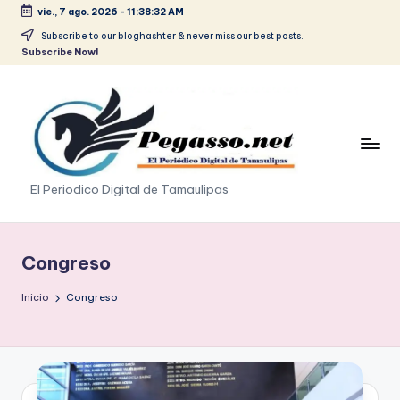
vie., 7 ago. 2026
-
11:38:33 AM
Saltar
Subscribe to our bloghashter & never miss our best posts.
Subscribe Now!
al
contenido
p
El Periodico Digital de Tamaulipas
e
g
Congreso
a
Inicio
Congreso
s
o
.
p