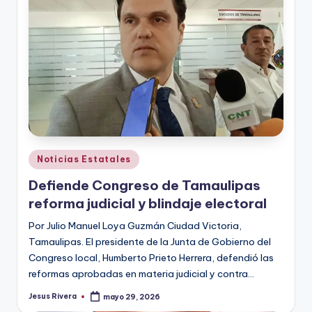
Publicado
Noticias Estatales
en
Defiende Congreso de Tamaulipas
reforma judicial y blindaje electoral
Por Julio Manuel Loya Guzmán Ciudad Victoria,
Tamaulipas. El presidente de la Junta de Gobierno del
Congreso local, Humberto Prieto Herrera, defendió las
reformas aprobadas en materia judicial y contra…
Jesus Rivera
mayo 29, 2026
Publicado
por