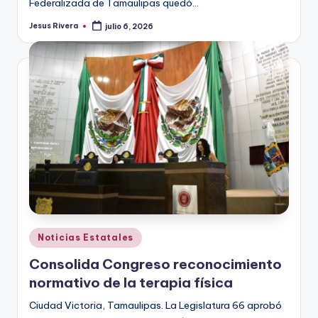
Federalizada de Tamaulipas quedó…
Jesus Rivera
julio 6, 2026
Publicado
por
Publicado
Noticias Estatales
en
Consolida Congreso reconocimiento
normativo de la terapia física
Ciudad Victoria, Tamaulipas. La Legislatura 66 aprobó