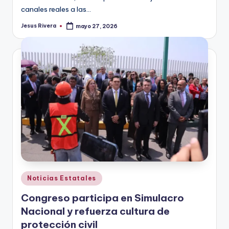
canales reales a las…
Jesus Rivera
mayo 27, 2026
Publicado
por
Publicado
Noticias Estatales
en
Congreso participa en Simulacro
Nacional y refuerza cultura de
protección civil