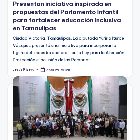
Presentan iniciativa inspirada en
propuestas del Parlamento Infantil
para fortalecer educación inclusiva
en Tamaulipas
Ciudad Victoria, Tamaulipas. La diputada Yuriria Iturbe
Vázquez presentó una iniciativa para incorporar la
figura del “maestro sombra”, en la Ley para la Atención,
Protección e Inclusión de las Personas…
Jesus Rivera
abril 29, 2026
Publicado
por