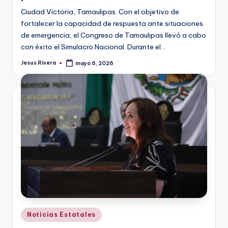
Ciudad Victoria, Tamaulipas. Con el objetivo de
fortalecer la capacidad de respuesta ante situaciones
de emergencia, el Congreso de Tamaulipas llevó a cabo
con éxito el Simulacro Nacional. Durante el…
Jesus Rivera
mayo 6, 2026
Publicado
por
Publicado
Noticias Estatales
en