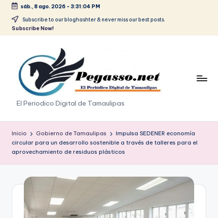
sáb., 8 ago. 2026
-
3:31:04 PM
Saltar
Subscribe to our bloghashter & never miss our best posts.
Subscribe Now!
al
contenido
p
El Periodico Digital de Tamaulipas
e
g
Inicio
Gobierno de Tamaulipas
Impulsa SEDENER economía
circular para un desarrollo sostenible a través de talleres para el
a
aprovechamiento de residuos plásticos
s
o
.
p