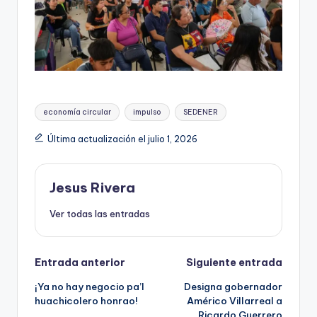
Etiquetas:
economía circular
impulso
SEDENER
Última actualización el julio 1, 2026
Jesus Rivera
Ver todas las entradas
Navegación
Entrada anterior
Siguiente entrada
¡Ya no hay negocio pa’l
Designa gobernador
de
huachicolero honrao!
Américo Villarreal a
Ricardo Guerrero