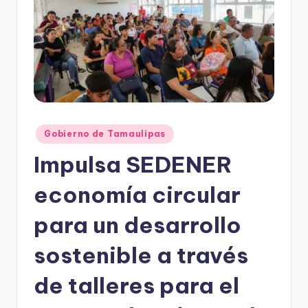
r
e
s
s
Publicado
Gobierno de Tamaulipas
en
Impulsa SEDENER
economía circular
para un desarrollo
sostenible a través
de talleres para el