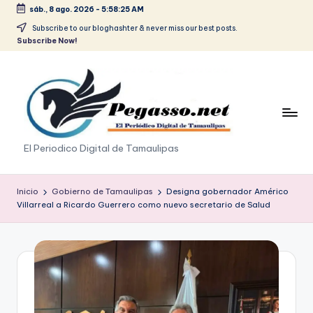
sáb., 8 ago. 2026
-
5:58:25 AM
Saltar
Subscribe to our bloghashter & never miss our best posts.
Subscribe Now!
al
contenido
p
El Periodico Digital de Tamaulipas
e
g
Inicio
Gobierno de Tamaulipas
Designa gobernador Américo
Villarreal a Ricardo Guerrero como nuevo secretario de Salud
a
s
o
.
p