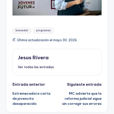
Etiquetas:
bienestar
programas
Última actualización el mayo 30, 2026
Jesus Rivera
Ver todas las entradas
Navegación
Entrada anterior
Siguiente entrada
Estremecedora carta
MC advierte que la
de
de jovencito
reforma judicial sigue
desaparecido
sin corregir sus errores
entradas