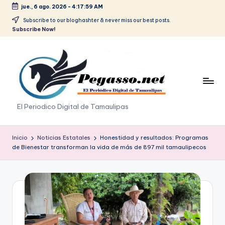
jue., 6 ago. 2026
-
4:17:59 AM
Saltar
Subscribe to our bloghashter & never miss our best posts.
Subscribe Now!
al
contenido
p
El Periodico Digital de Tamaulipas
e
g
Inicio
Noticias Estatales
Honestidad y resultados: Programas
de Bienestar transforman la vida de más de 897 mil tamaulipecos
a
s
o
.
p