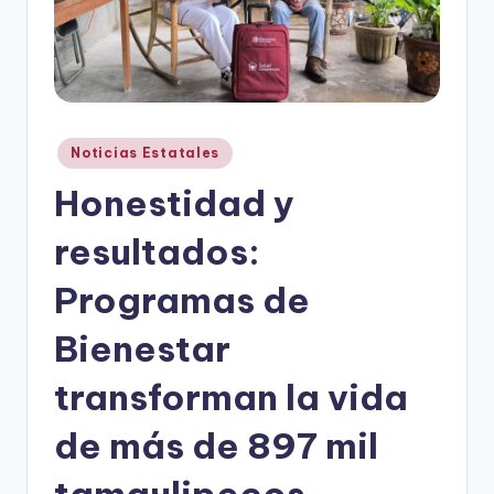
r
e
s
s
Publicado
Noticias Estatales
en
Honestidad y
resultados:
Programas de
Bienestar
transforman la vida
de más de 897 mil