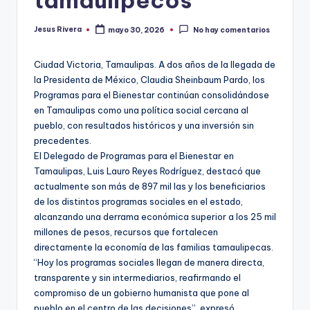
tamaulipecos
Jesus Rivera
mayo 30, 2026
No hay comentarios
Publicado
por
Ciudad Victoria, Tamaulipas. A dos años de la llegada de
la Presidenta de México, Claudia Sheinbaum Pardo, los
Programas para el Bienestar continúan consolidándose
en Tamaulipas como una política social cercana al
pueblo, con resultados históricos y una inversión sin
precedentes.
El Delegado de Programas para el Bienestar en
Tamaulipas, Luis Lauro Reyes Rodríguez, destacó que
actualmente son más de 897 mil las y los beneficiarios
de los distintos programas sociales en el estado,
alcanzando una derrama económica superior a los 25 mil
millones de pesos, recursos que fortalecen
directamente la economía de las familias tamaulipecas.
“Hoy los programas sociales llegan de manera directa,
transparente y sin intermediarios, reafirmando el
compromiso de un gobierno humanista que pone al
pueblo en el centro de las decisiones”, expresó.