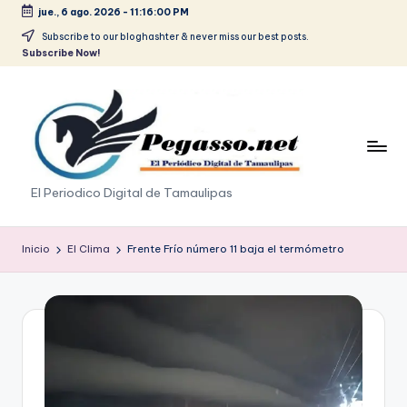
jue., 6 ago. 2026
-
11:16:01 PM
Saltar
Subscribe to our bloghashter & never miss our best posts.
Subscribe Now!
al
contenido
p
El Periodico Digital de Tamaulipas
e
g
Inicio
El Clima
Frente Frío número 11 baja el termómetro
a
s
o
.
p