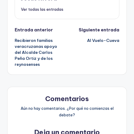
Ver todas las entradas
Navegación
Entrada anterior
Siguiente entrada
Recibieron familias
Al Vuelo-Cueva
de
veracruzanas apoyo
del Alcalde Carlos
entradas
Peña Ortiz y de los
reynosenses
Comentarios
Aún no hay comentarios. ¿Por qué no comienzas el
debate?
Deja un comentario