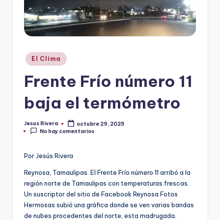
r
e
s
Publicado
El Clima
s
en
Frente Frío número 11
baja el termómetro
Jesus Rivera
octubre 29, 2025
Publicado
No hay comentarios
por
Por Jesús Rivera
Reynosa, Tamaulipas. El Frente Frío número 11 arribó a la
región norte de Tamaulipas con temperaturas frescas.
Un suscriptor del sitio de Facebook Reynosa Fotos
Hermosas subió una gráfica donde se ven varias bandas
de nubes procedentes del norte, esta madrugada.