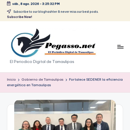
sáb., 8 ago. 2026
-
3:25:32 PM
Saltar
Subscribe to our bloghashter & never miss our best posts.
Subscribe Now!
al
contenido
p
El Periodico Digital de Tamaulipas
e
g
Inicio
Gobierno de Tamaulipas
Fortalece SEDENER la eficiencia
energética en Tamaulipas
a
s
o
.
p