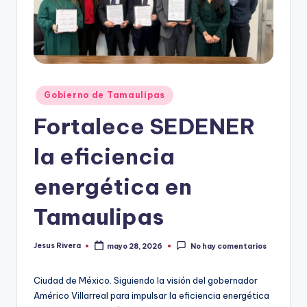
r
e
s
s
Publicado
Gobierno de Tamaulipas
en
Fortalece SEDENER
la eficiencia
energética en
Tamaulipas
Jesus Rivera
mayo 28, 2026
No hay comentarios
Publicado
por
Ciudad de México. Siguiendo la visión del gobernador
Américo Villarreal para impulsar la eficiencia energética