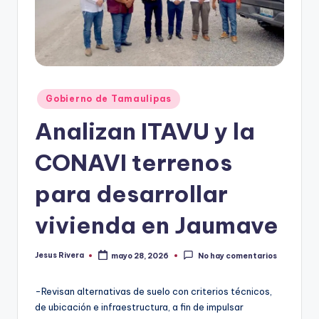
r
e
s
s
Publicado
Gobierno de Tamaulipas
en
Analizan ITAVU y la
CONAVI terrenos
para desarrollar
vivienda en Jaumave
Jesus Rivera
mayo 28, 2026
No hay comentarios
Publicado
por
-Revisan alternativas de suelo con criterios técnicos,
de ubicación e infraestructura, a fin de impulsar