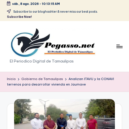
sáb., 8 ago. 2026
-
10:13:16 AM
Saltar
Subscribe to our bloghashter & never miss our best posts.
Subscribe Now!
al
contenido
p
El Periodico Digital de Tamaulipas
e
g
Inicio
Gobierno de Tamaulipas
Analizan ITAVU y la CONAVI
terrenos para desarrollar vivienda en Jaumave
a
s
o
.
p