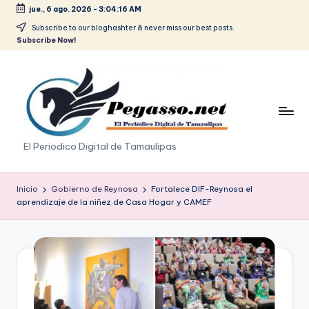
jue., 6 ago. 2026
-
3:04:16 AM
Saltar
Subscribe to our bloghashter & never miss our best posts.
Subscribe Now!
al
contenido
p
El Periodico Digital de Tamaulipas
e
g
Inicio
Gobierno de Reynosa
Fortalece DIF-Reynosa el
aprendizaje de la niñez de Casa Hogar y CAMEF
a
s
o
.
p