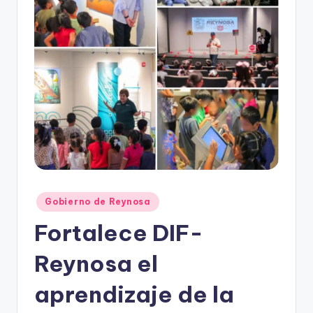
r
e
s
s
Publicado
Gobierno de Reynosa
en
Fortalece DIF-
Reynosa el
aprendizaje de la