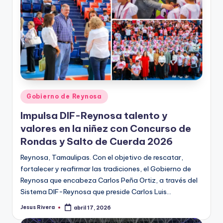
Publicado
Gobierno de Reynosa
en
Impulsa DIF-Reynosa talento y
valores en la niñez con Concurso de
Rondas y Salto de Cuerda 2026
Reynosa, Tamaulipas. Con el objetivo de rescatar,
fortalecer y reafirmar las tradiciones, el Gobierno de
Reynosa que encabeza Carlos Peña Ortiz, a través del
Sistema DIF-Reynosa que preside Carlos Luis…
Jesus Rivera
abril 17, 2026
Publicado
por