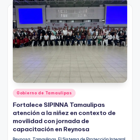
Publicado
Gobierno de Tamaulipas
en
Fortalece SIPINNA Tamaulipas
atención a la niñez en contexto de
movilidad con jornada de
capacitación en Reynosa
Reynosa, Tamaulipas. El Sistema de Protección Integral