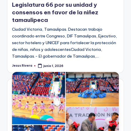
Legislatura 66 por su unidad y
consensos en favor de la niñez
tamaulipeca
Ciudad Victoria, Tamaulipas. Destacan trabajo
coordinado entre Congreso, DIF Tamaulipas, Ejecutivo,
sector hotelero y UNICEF para fortalecer la protección
de niñas, niños y adolescentesCiudad Victoria,
Tamaulipas.- El gobernador de Tamaulipas,…
Jesus Rivera
junio 1, 2026
Publicado
por