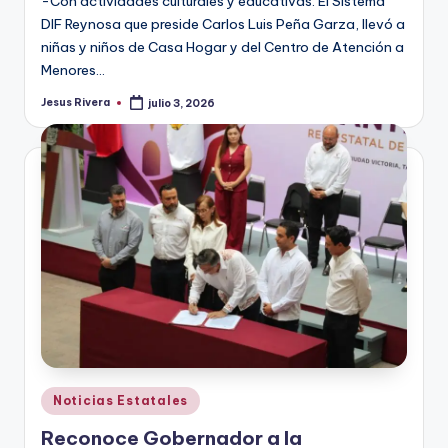
-Con actividades culturales y educativas. El Sistema
DIF Reynosa que preside Carlos Luis Peña Garza, llevó a
niñas y niños de Casa Hogar y del Centro de Atención a
Menores…
Jesus Rivera
julio 3, 2026
Publicado
por
Publicado
Noticias Estatales
en
Reconoce Gobernador a la