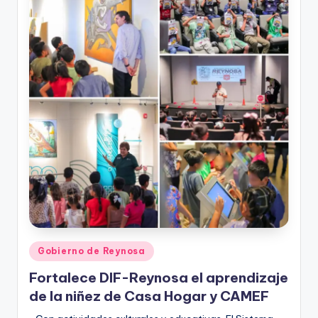
r
e
s
s
Publicado
Gobierno de Reynosa
en
Fortalece DIF-Reynosa el aprendizaje
de la niñez de Casa Hogar y CAMEF