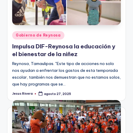
Publicado
Gobierno de Reynosa
en
Impulsa DIF-Reynosa la educación y
el bienestar de la niñez
Reynosa, Tamaulipas. "Este tipo de acciones no solo
nos ayudan a enfrentar los gastos de esta temporada
escolar, también nos demuestran que no estamos solos,
que hay programas que se…
Jesus Rivera
agosto 27, 2025
Publicado
por