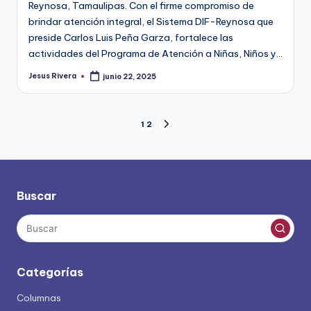
Reynosa, Tamaulipas. Con el firme compromiso de
brindar atención integral, el Sistema DIF-Reynosa que
preside Carlos Luis Peña Garza, fortalece las
actividades del Programa de Atención a Niñas, Niños y…
Jesus Rivera
junio 22, 2025
Publicado
por
Paginación
1
2
SIGUIENTE
PÁGINA
de
entradas
Buscar
Categorías
Columnas