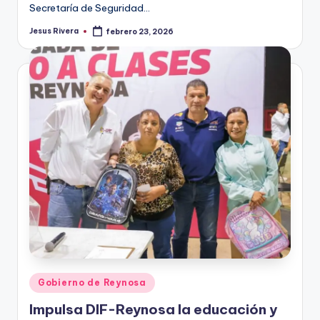
Secretaría de Seguridad…
Jesus Rivera
febrero 23, 2026
Publicado
por
Publicado
Gobierno de Reynosa
en
Impulsa DIF-Reynosa la educación y