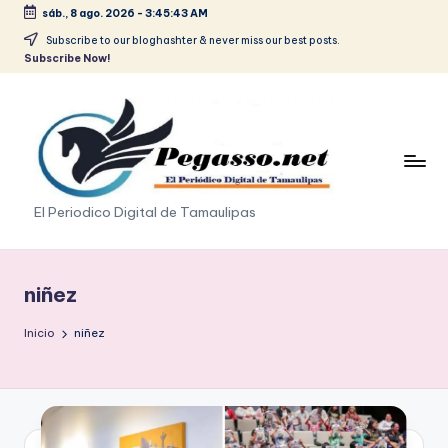
sáb., 8 ago. 2026
-
3:45:44 AM
Saltar
Subscribe to our bloghashter & never miss our best posts.
Subscribe Now!
al
contenido
p
El Periodico Digital de Tamaulipas
e
g
niñez
a
Inicio
niñez
s
o
.
p