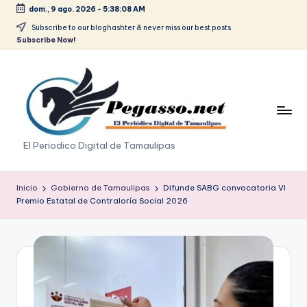
dom., 9 ago. 2026
-
5:38:08 AM
Saltar
Subscribe to our bloghashter & never miss our best posts.
Subscribe Now!
al
contenido
p
El Periodico Digital de Tamaulipas
e
g
Inicio
Gobierno de Tamaulipas
Difunde SABG convocatoria VI
Premio Estatal de Contraloría Social 2026
a
s
o
.
p