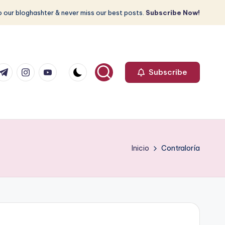
 our bloghashter & never miss our best posts.
Subscribe Now!
com
r.com
.me
instagram.com
youtube.com
Subscribe
Inicio
Contraloría