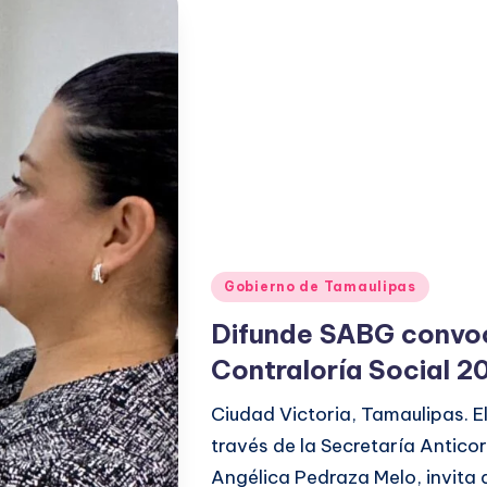
Publicado
Gobierno de Tamaulipas
en
Difunde SABG convoc
Contraloría Social 2
Ciudad Victoria, Tamaulipas. E
través de la Secretaría Antic
Angélica Pedraza Melo, invita 