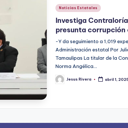
Publicado
Noticias Estatales
en
Investiga Contralorí
presunta corrupción
-Y da seguimiento a 1,019 exp
Administración estatal Por Ju
Tamaulipas La titular de la C
Norma Angélica…
Jesus Rivera
abril 1, 202
Publicado
por