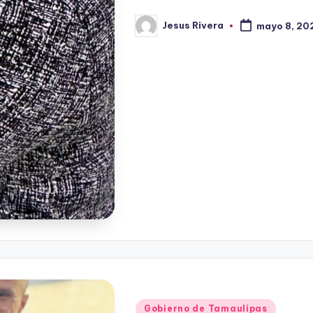
Jesus Rivera
mayo 8, 20
Publicado
por
Publicado
Gobierno de Tamaulipas