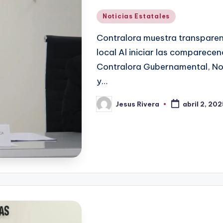
Publicado
Noticias Estatales
en
Contralora muestra transparenc
local Al iniciar las comparecen
Contralora Gubernamental, No
y…
Jesus Rivera
abril 2, 20
Publicado
por