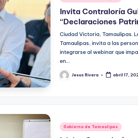
en
Invita Contraloría G
“Declaraciones Patr
Ciudad Victoria, Tamaulipas. 
Tamaulipas, invita a las perso
integrarse al webinar que impa
en…
Jesus Rivera
abril 17, 20
Publicado
por
Publicado
Gobierno de Tamaulipas
en