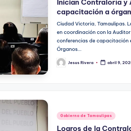
Inician Contraloría y
capacitación a órgan
Ciudad Victoria, Tamaulipas. 
en coordinación con la Auditorí
conferencias de capacitación e
Órganos…
Jesus Rivera
abril 9, 20
Publicado
por
Publicado
Gobierno de Tamaulipas
en
Logros de la Contral