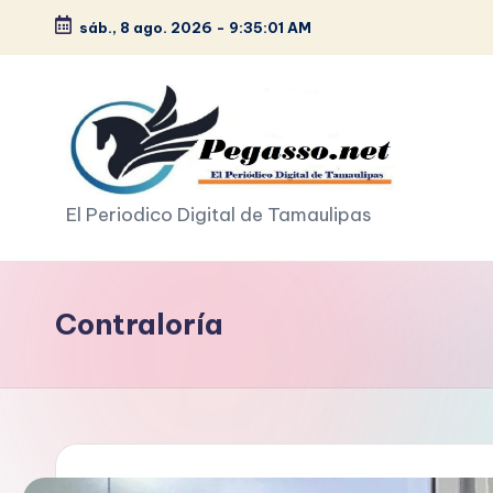
sáb., 8 ago. 2026
-
9:35:03 AM
Saltar
al
contenido
p
El Periodico Digital de Tamaulipas
e
g
Contraloría
a
s
o