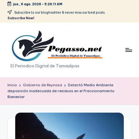
jue., 6 ago. 2026
-
5:26:11 AM
Saltar
Subscribe to our bloghashter & never miss our best posts.
Subscribe Now!
al
contenido
p
El Periodico Digital de Tamaulipas
e
g
Inicio
Gobierno de Reynosa
Detectó Medio Ambiente
disposición inadecuada de residuos en el Fraccionamiento
a
Bienestar
s
o
.
p