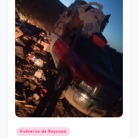
r
e
s
s
Publicado
Gobierno de Reynosa
en