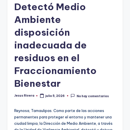
Detectó Medio
Ambiente
disposición
inadecuada de
residuos en el
Fraccionamiento
Bienestar
Jesus Rivera
julio 5, 2026
No hay comentarios
Publicado
por
Reynosa, Tamaulipas. Como parte de las acciones
permanentes para proteger el entorno y mantener una
ciudad limpia, la Dirección de Medio Ambiente, a través
de la Unidad de Vigilancia Ambiental, detectó y detuvo