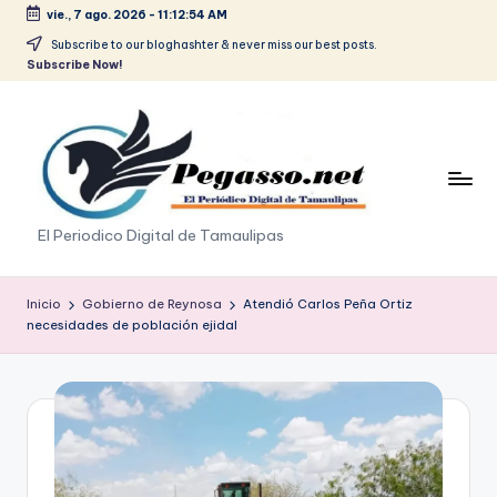
vie., 7 ago. 2026
-
11:12:54 AM
Saltar
Subscribe to our bloghashter & never miss our best posts.
Subscribe Now!
al
contenido
p
El Periodico Digital de Tamaulipas
e
g
Inicio
Gobierno de Reynosa
Atendió Carlos Peña Ortiz
necesidades de población ejidal
a
s
o
.
p