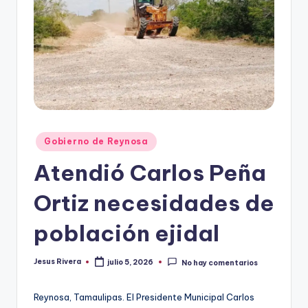
r
e
s
s
Publicado
Gobierno de Reynosa
en
Atendió Carlos Peña
Ortiz necesidades de
población ejidal
Jesus Rivera
julio 5, 2026
No hay comentarios
Publicado
por
Reynosa, Tamaulipas. El Presidente Municipal Carlos