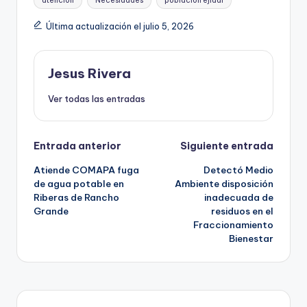
atención
Necesidades
población ejidal
Última actualización el julio 5, 2026
Jesus Rivera
Ver todas las entradas
Navegación
Entrada anterior
Siguiente entrada
Atiende COMAPA fuga
Detectó Medio
de
de agua potable en
Ambiente disposición
Riberas de Rancho
inadecuada de
entradas
Grande
residuos en el
Fraccionamiento
Bienestar