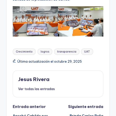
Etiquetas:
Crecimiento
logros
transparencia
UAT
Última actualización el octubre 29, 2025
Jesus Rivera
Ver todas las entradas
Navegación
Entrada anterior
Siguiente entrada
Aprobó Cabildo por
Brinda Carlos Peña