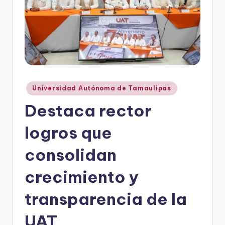
r
e
s
s
Publicado
Universidad Autónoma de Tamaulipas
en
Destaca rector
logros que
consolidan
crecimiento y
transparencia de la
UAT