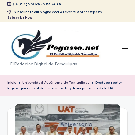
jue., 6 ago. 2026
-
2:55:25 AM
Saltar
Subscribe to our bloghashter & never miss our best posts.
Subscribe Now!
al
contenido
p
El Periodico Digital de Tamaulipas
e
g
Inicio
Universidad Autónoma de Tamaulipas
Destaca rector
logros que consolidan crecimiento y transparencia de la UAT
a
s
o
.
p