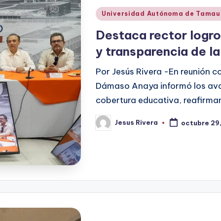
Publicado
Universidad Autónoma de Tamau
en
Destaca rector logro
y transparencia de l
Por Jesús Rivera -En reunión co
Dámaso Anaya informó los avan
cobertura educativa, reafirm
Jesus Rivera
octubre 29
Publicado
por