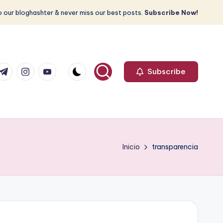
 our bloghashter & never miss our best posts.
Subscribe Now!
com
r.com
.me
instagram.com
youtube.com
Subscribe
Inicio
transparencia