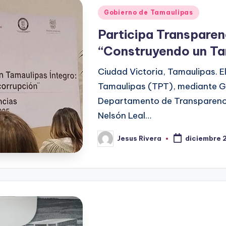
Publicado
Gobierno de Tamaulipas
en
Participa Transparen
“Construyendo un Ta
Ciudad Victoria, Tamaulipas. E
Tamaulipas (TPT), mediante Gla
Departamento de Transparencia
Nelsón Leal…
Jesus Rivera
diciembre 
Publicado
por