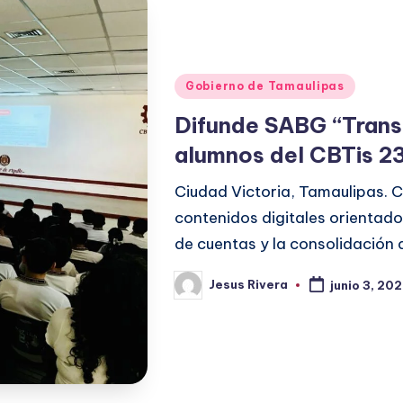
Publicado
Gobierno de Tamaulipas
en
Difunde SABG “Trans
alumnos del CBTis 2
Ciudad Victoria, Tamaulipas. C
contenidos digitales orientados
de cuentas y la consolidación d
Jesus Rivera
junio 3, 20
Publicado
por