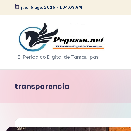
jue., 6 ago. 2026
-
1:04:05 AM
Saltar
al
contenido
p
El Periodico Digital de Tamaulipas
e
g
transparencia
a
s
o