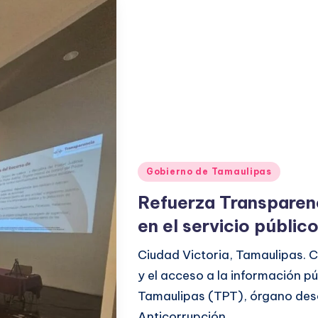
Publicado
Gobierno de Tamaulipas
en
Refuerza Transparenc
en el servicio públic
Ciudad Victoria, Tamaulipas. C
y el acceso a la información p
Tamaulipas (TPT), órgano des
Anticorrupción…