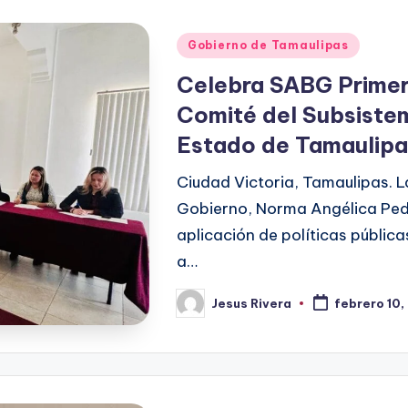
Publicado
Gobierno de Tamaulipas
en
Celebra SABG Primera
Comité del Subsiste
Estado de Tamaulipa
Ciudad Victoria, Tamaulipas. L
Gobierno, Norma Angélica Ped
aplicación de políticas públic
a…
Jesus Rivera
febrero 10
Publicado
por