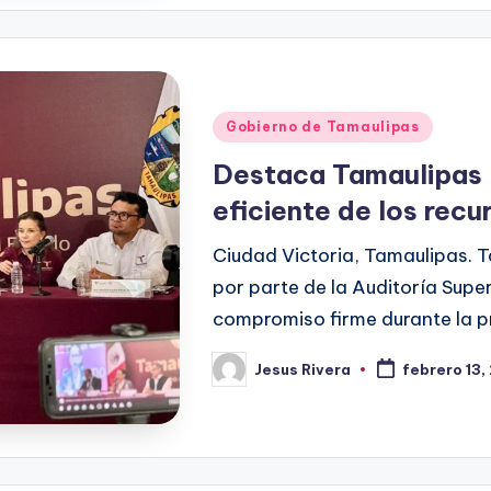
Publicado
Gobierno de Tamaulipas
en
Destaca Tamaulipas 
eficiente de los recu
Ciudad Victoria, Tamaulipas. T
por parte de la Auditoría Super
compromiso firme durante la p
Jesus Rivera
febrero 13,
Publicado
por