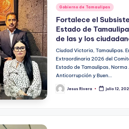
Publicado
Gobierno de Tamaulipas
en
Fortalece el Subsist
Estado de Tamaulipas
de las y los ciudada
Ciudad Victoria, Tamaulipas. E
Extraordinaria 2026 del Comit
Estado de Tamaulipas, Norma 
Anticorrupción y Buen…
Jesus Rivera
julio 12, 20
Publicado
por