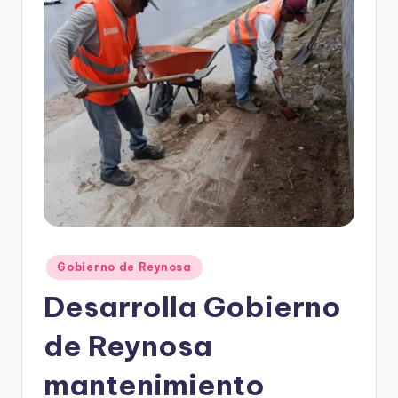
r
e
s
s
Publicado
Gobierno de Reynosa
en
Desarrolla Gobierno
de Reynosa
mantenimiento