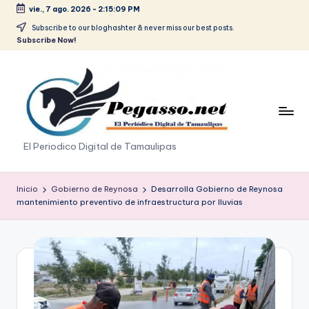
vie., 7 ago. 2026
-
2:15:09 PM
Saltar
Subscribe to our bloghashter & never miss our best posts.
Subscribe Now!
al
contenido
p
El Periodico Digital de Tamaulipas
e
g
Inicio
Gobierno de Reynosa
Desarrolla Gobierno de Reynosa
mantenimiento preventivo de infraestructura por lluvias
a
s
o
.
p