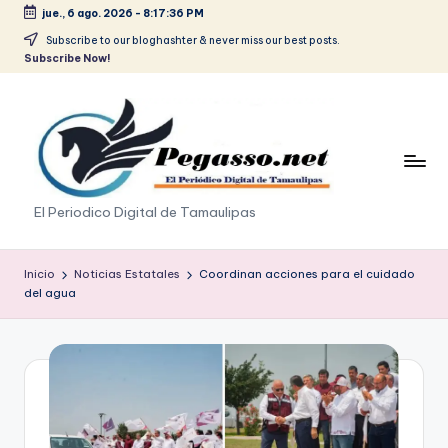
jue., 6 ago. 2026
-
8:17:36 PM
Saltar
Subscribe to our bloghashter & never miss our best posts.
Subscribe Now!
al
contenido
p
El Periodico Digital de Tamaulipas
e
g
Inicio
Noticias Estatales
Coordinan acciones para el cuidado
del agua
a
s
o
.
p