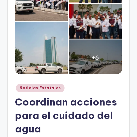
r
e
s
s
Publicado
Noticias Estatales
en
Coordinan acciones
para el cuidado del
agua