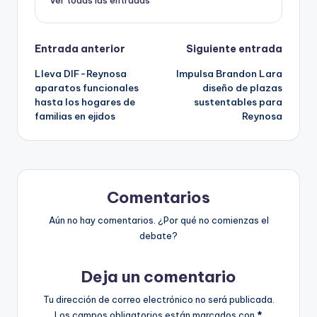
Ver todas las entradas
Navegación
Entrada anterior
Siguiente entrada
Lleva DIF-Reynosa
Impulsa Brandon Lara
de
aparatos funcionales
diseño de plazas
hasta los hogares de
sustentables para
entradas
familias en ejidos
Reynosa
Comentarios
Aún no hay comentarios. ¿Por qué no comienzas el
debate?
Deja un comentario
Tu dirección de correo electrónico no será publicada.
Los campos obligatorios están marcados con
*