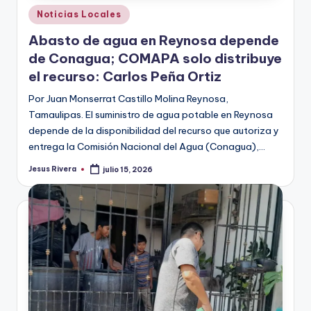
Publicado
Noticias Locales
en
Abasto de agua en Reynosa depende
de Conagua; COMAPA solo distribuye
el recurso: Carlos Peña Ortiz
Por Juan Monserrat Castillo Molina Reynosa,
Tamaulipas. El suministro de agua potable en Reynosa
depende de la disponibilidad del recurso que autoriza y
entrega la Comisión Nacional del Agua (Conagua),…
Jesus Rivera
julio 15, 2026
Publicado
por