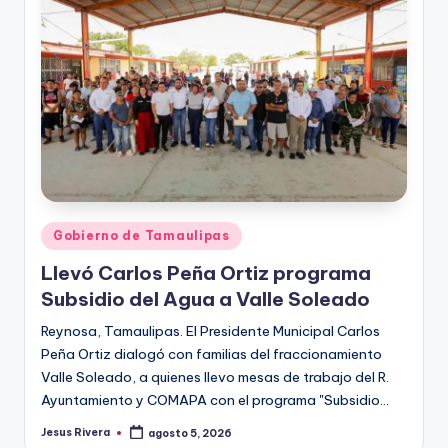
r
e
s
s
Publicado
Gobierno de Tamaulipas
en
Llevó Carlos Peña Ortiz programa
Subsidio del Agua a Valle Soleado
Reynosa, Tamaulipas. El Presidente Municipal Carlos
Peña Ortiz dialogó con familias del fraccionamiento
Valle Soleado, a quienes llevo mesas de trabajo del R.
Ayuntamiento y COMAPA con el programa "Subsidio…
Jesus Rivera
agosto 5, 2026
Publicado