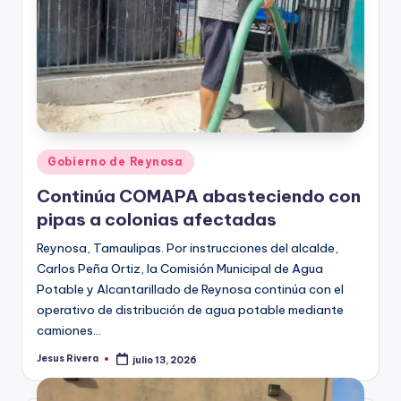
Publicado
Gobierno de Reynosa
en
Continúa COMAPA abasteciendo con
pipas a colonias afectadas
Reynosa, Tamaulipas. Por instrucciones del alcalde,
Carlos Peña Ortiz, la Comisión Municipal de Agua
Potable y Alcantarillado de Reynosa continúa con el
operativo de distribución de agua potable mediante
camiones…
Jesus Rivera
julio 13, 2026
Publicado
por