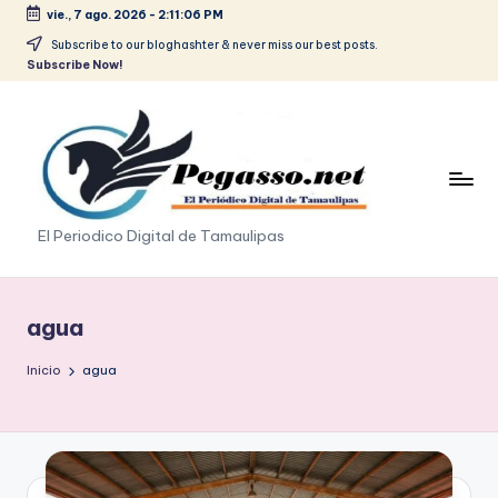
vie., 7 ago. 2026
-
2:11:07 PM
Saltar
Subscribe to our bloghashter & never miss our best posts.
Subscribe Now!
al
contenido
p
El Periodico Digital de Tamaulipas
e
g
agua
a
Inicio
agua
s
o
.
p