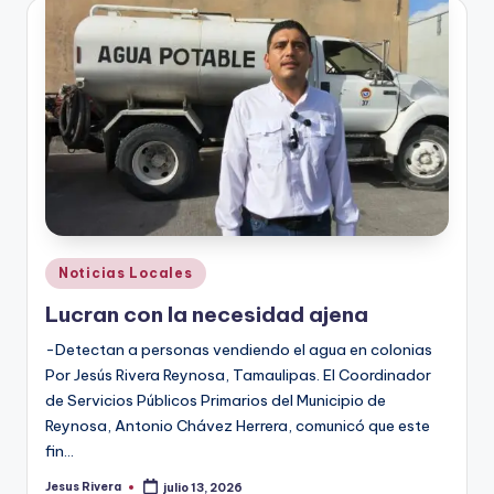
Publicado
Noticias Locales
en
Lucran con la necesidad ajena
-Detectan a personas vendiendo el agua en colonias
Por Jesús Rivera Reynosa, Tamaulipas. El Coordinador
de Servicios Públicos Primarios del Municipio de
Reynosa, Antonio Chávez Herrera, comunicó que este
fin…
Jesus Rivera
julio 13, 2026
Publicado