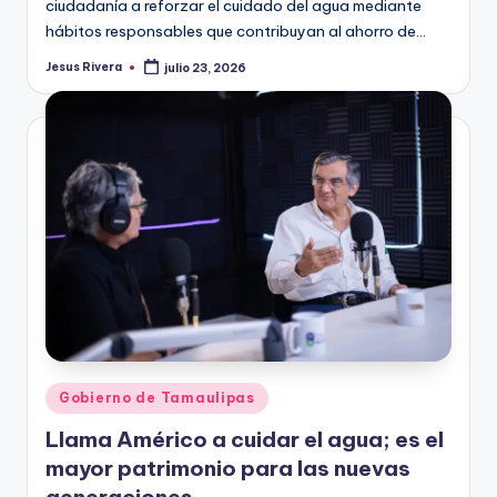
ciudadanía a reforzar el cuidado del agua mediante
hábitos responsables que contribuyan al ahorro de…
Jesus Rivera
julio 23, 2026
Publicado
por
Publicado
Gobierno de Tamaulipas
en
Llama Américo a cuidar el agua; es el
mayor patrimonio para las nuevas