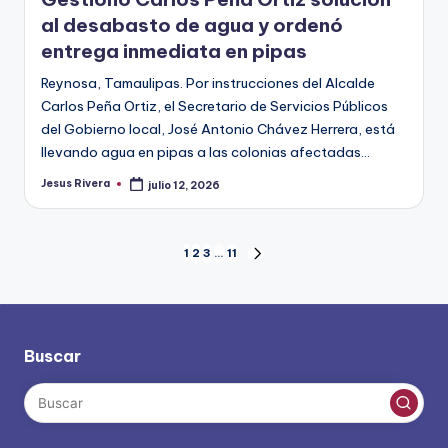
al desabasto de agua y ordenó
entrega inmediata en pipas
Reynosa, Tamaulipas. Por instrucciones del Alcalde
Carlos Peña Ortiz, el Secretario de Servicios Públicos
del Gobierno local, José Antonio Chávez Herrera, está
llevando agua en pipas a las colonias afectadas…
Jesus Rivera
julio 12, 2026
Publicado
por
Paginación
1
2
3
…
11
SIGUIENTE
PÁGINA
de
entradas
Buscar