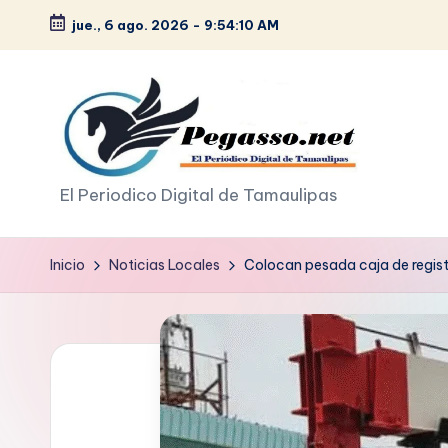
jue., 6 ago. 2026
-
9:54:11 AM
Saltar
al
contenido
p
El Periodico Digital de Tamaulipas
e
Inicio
Noticias Locales
Colocan pesada caja de regist
g
a
s
o