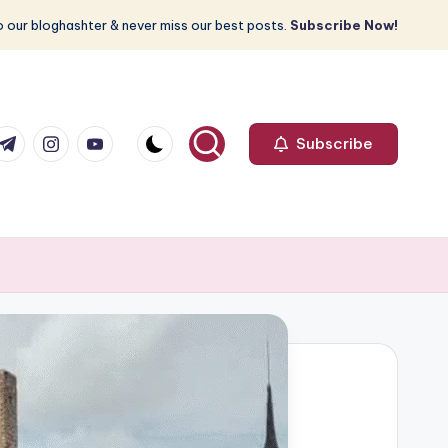
 our bloghashter & never miss our best posts.
Subscribe Now!
com
r.com
.me
instagram.com
youtube.com
Subscribe