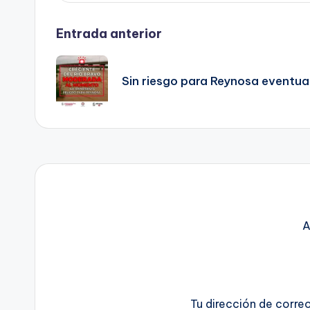
Navegación
Entrada anterior
de
Sin riesgo para Reynosa eventual
entradas
A
Tu dirección de corre