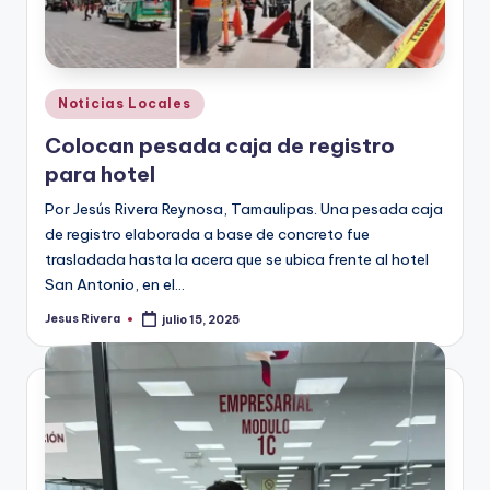
Publicado
Noticias Locales
en
Colocan pesada caja de registro
para hotel
Por Jesús Rivera Reynosa, Tamaulipas. Una pesada caja
de registro elaborada a base de concreto fue
trasladada hasta la acera que se ubica frente al hotel
San Antonio, en el…
Jesus Rivera
julio 15, 2025
Publicado
por