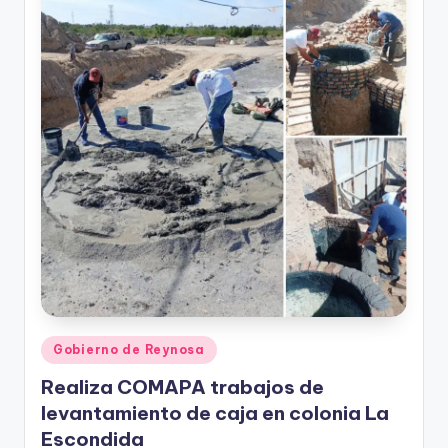
r
e
s
s
Publicado
Gobierno de Reynosa
en
Realiza COMAPA trabajos de
levantamiento de caja en colonia La
Escondida