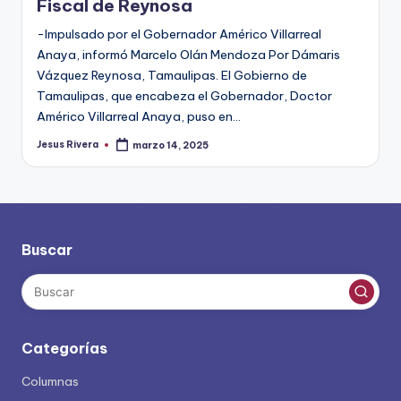
Fiscal de Reynosa
-Impulsado por el Gobernador Américo Villarreal
Anaya, informó Marcelo Olán Mendoza Por Dámaris
Vázquez Reynosa, Tamaulipas. El Gobierno de
Tamaulipas, que encabeza el Gobernador, Doctor
Américo Villarreal Anaya, puso en…
Jesus Rivera
marzo 14, 2025
Publicado
por
Buscar
Categorías
Columnas