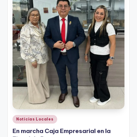
Publicado
Noticias Locales
en
En marcha Caja Empresarial en la