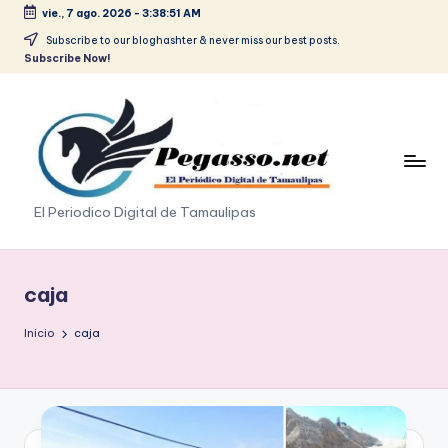
vie., 7 ago. 2026
-
3:38:51 AM
Saltar
Subscribe to our bloghashter & never miss our best posts.
Subscribe Now!
al
contenido
p
El Periodico Digital de Tamaulipas
e
g
caja
a
Inicio
caja
s
o
.
p