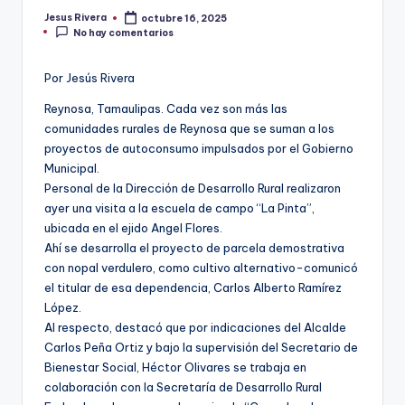
Jesus Rivera
octubre 16, 2025
Publicado
No hay comentarios
por
Por Jesús Rivera
Reynosa, Tamaulipas. Cada vez son más las
comunidades rurales de Reynosa que se suman a los
proyectos de autoconsumo impulsados por el Gobierno
Municipal.
Personal de la Dirección de Desarrollo Rural realizaron
ayer una visita a la escuela de campo “La Pinta”,
ubicada en el ejido Angel Flores.
Ahí se desarrolla el proyecto de parcela demostrativa
con nopal verdulero, como cultivo alternativo-comunicó
el titular de esa dependencia, Carlos Alberto Ramírez
López.
Al respecto, destacó que por indicaciones del Alcalde
Carlos Peña Ortiz y bajo la supervisión del Secretario de
Bienestar Social, Héctor Olivares se trabaja en
colaboración con la Secretaría de Desarrollo Rural