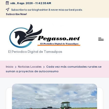
sáb., 8 ago. 2026
-
11:42:33 AM
Saltar
Subscribe to our bloghashter & never miss our best posts.
Subscribe Now!
al
contenido
p
El Periodico Digital de Tamaulipas
e
g
Inicio
Noticias Locales
Cada vez más comunidades rurales se
suman a proyectos de autoconsumo
a
s
o
.
p