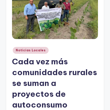
r
e
s
s
Publicado
Noticias Locales
en
Cada vez más
comunidades rurales
se suman a
proyectos de
autoconsumo