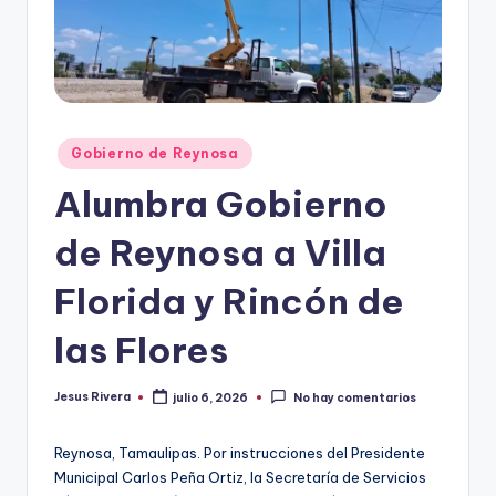
r
e
s
s
Publicado
Gobierno de Reynosa
en
Alumbra Gobierno
de Reynosa a Villa
Florida y Rincón de
las Flores
Jesus Rivera
julio 6, 2026
No hay comentarios
Publicado
por
Reynosa, Tamaulipas. Por instrucciones del Presidente
Municipal Carlos Peña Ortiz, la Secretaría de Servicios