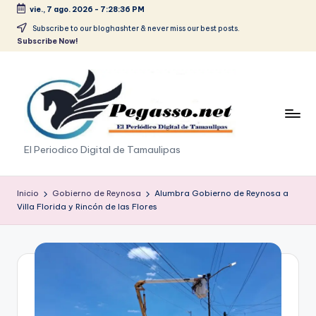
vie., 7 ago. 2026
-
7:28:37 PM
Saltar
Subscribe to our bloghashter & never miss our best posts.
Subscribe Now!
al
contenido
p
El Periodico Digital de Tamaulipas
e
g
Inicio
Gobierno de Reynosa
Alumbra Gobierno de Reynosa a
Villa Florida y Rincón de las Flores
a
s
o
.
p