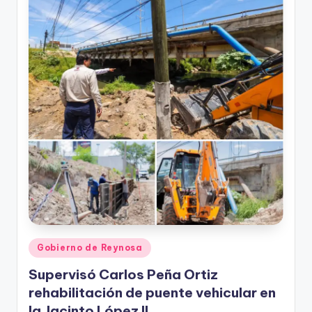
r
e
s
s
Publicado
Gobierno de Reynosa
en
Supervisó Carlos Peña Ortiz
rehabilitación de puente vehicular en
la Jacinto López II