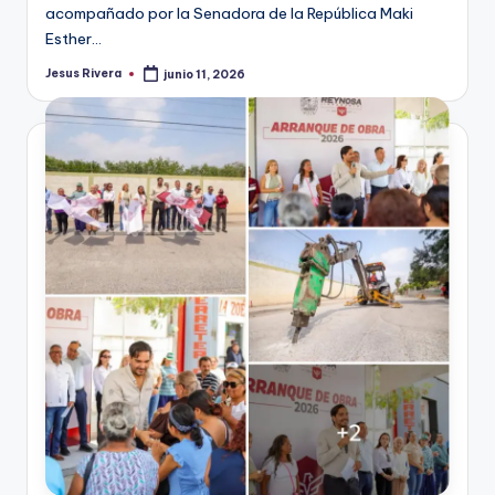
acompañado por la Senadora de la República Maki
Esther…
Jesus Rivera
junio 11, 2026
Publicado
por