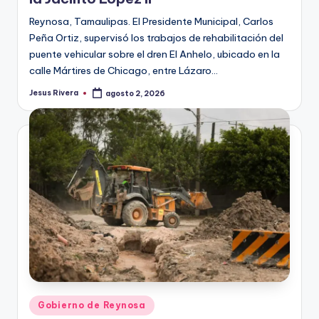
Reynosa, Tamaulipas. El Presidente Municipal, Carlos
Peña Ortiz, supervisó los trabajos de rehabilitación del
puente vehicular sobre el dren El Anhelo, ubicado en la
calle Mártires de Chicago, entre Lázaro…
Jesus Rivera
agosto 2, 2026
Publicado
por
Publicado
Gobierno de Reynosa
en