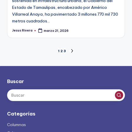
sostenida en infraestructura urbana, el Gobierno del
Estado de Tamaulipas, encabezado por Américo
Villarreal Anaya, ha pavimentado 3 millones 770 mil 730
metros cuadrados…
Jesus Rivera
marzo 21, 2026
Publicado
por
Paginación
1
2
3
SIGUIENTE
PÁGINA
de
entradas
Buscar
Categorías
Columnas