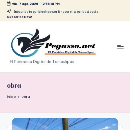
vie., 7 ago. 2026
-
12:58:20 PM
Saltar
Subscribe to our bloghashter & never miss our best posts.
Subscribe Now!
al
contenido
p
El Periodico Digital de Tamaulipas
e
g
obra
a
Inicio
obra
s
o
.
p