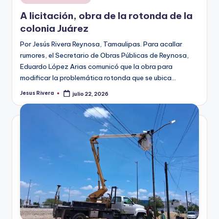
en
A licitación, obra de la rotonda de la
colonia Juárez
Por Jesús Rivera Reynosa, Tamaulipas. Para acallar
rumores, el Secretario de Obras Públicas de Reynosa,
Eduardo López Arias comunicó que la obra para
modificar la problemática rotonda que se ubica…
Jesus Rivera
julio 22, 2026
Publicado
por