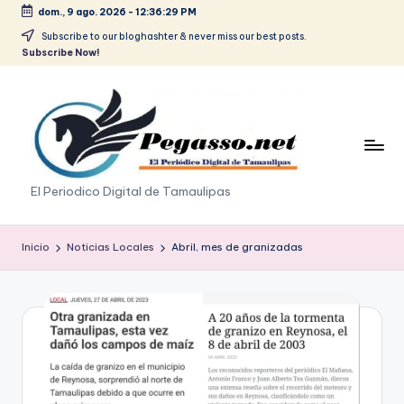
dom., 9 ago. 2026
-
12:36:29 PM
Saltar
Subscribe to our bloghashter & never miss our best posts.
Subscribe Now!
al
contenido
p
El Periodico Digital de Tamaulipas
e
g
Inicio
Noticias Locales
Abril, mes de granizadas
a
s
o
.
p