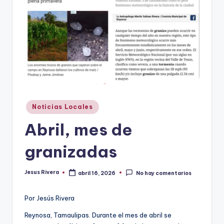
r
e
s
s
Publicado
Noticias Locales
en
Abril, mes de
granizadas
Jesus Rivera
abril 16, 2026
No hay comentarios
Publicado
por
Por Jesús Rivera
Reynosa, Tamaulipas. Durante el mes de abril se