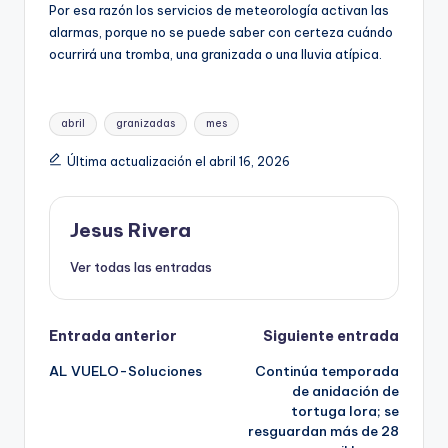
Por esa razón los servicios de meteorología activan las
alarmas, porque no se puede saber con certeza cuándo
ocurrirá una tromba, una granizada o una lluvia atípica.
Etiquetas:
abril
granizadas
mes
Última actualización el abril 16, 2026
Jesus Rivera
Ver todas las entradas
Navegación
Entrada anterior
Siguiente entrada
AL VUELO-Soluciones
Continúa temporada
de
de anidación de
tortuga lora; se
entradas
resguardan más de 28