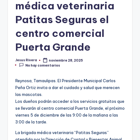
médica veterinaria
Patitas Seguras el
centro comercial
Puerta Grande
Jesus Rivera
noviembre 28, 2025
Publicado
No hay comentarios
por
Reynosa, Tamaulipas. El Presidente Municipal Carlos
Peña Ortiz invita a dar el cuidado y salud que merecen
las mascotas.
Los dueños podrán acceder a los servicios gratuitos que
se llevarán al centro comercial Puerta Grande, el próximo
viernes 5 de diciembre de las 9:00 de la mañana a las
3:00 de la tarde.
La brigada médica veterinaria “Patitas Seguras”
atendida por la Dirección de Control y Bienestar Animal