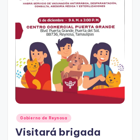
r
e
s
s
Publicado
Gobierno de Reynosa
en
Visitará brigada