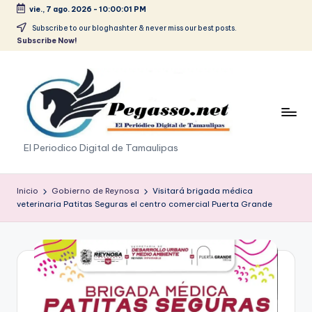
vie., 7 ago. 2026
-
10:00:01 PM
Saltar
Subscribe to our bloghashter & never miss our best posts.
Subscribe Now!
al
contenido
p
El Periodico Digital de Tamaulipas
e
g
Inicio
Gobierno de Reynosa
Visitará brigada médica
veterinaria Patitas Seguras el centro comercial Puerta Grande
a
s
o
.
p