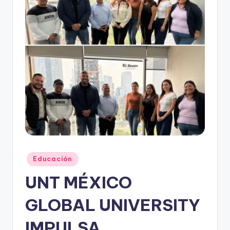
r
e
s
s
Publicado
Educación
en
UNT MÉXICO
GLOBAL UNIVERSITY
IMPULSA