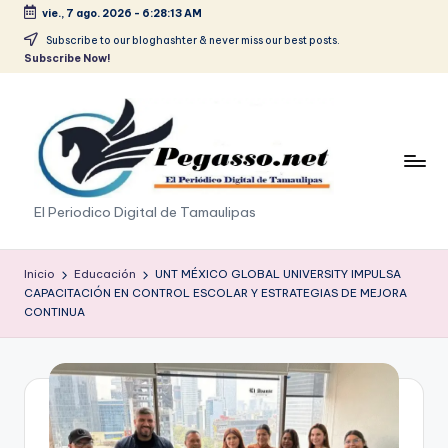
vie., 7 ago. 2026
-
6:28:13 AM
Saltar
Subscribe to our bloghashter & never miss our best posts.
Subscribe Now!
al
contenido
p
El Periodico Digital de Tamaulipas
e
g
Inicio
Educación
UNT MÉXICO GLOBAL UNIVERSITY IMPULSA
CAPACITACIÓN EN CONTROL ESCOLAR Y ESTRATEGIAS DE MEJORA
a
CONTINUA
s
o
.
p