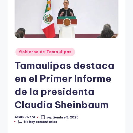
r
e
s
s
Publicado
Gobierno de Tamaulipas
en
Tamaulipas destaca
en el Primer Informe
de la presidenta
Claudia Sheinbaum
Jesus Rivera
septiembre 3, 2025
Publicado
No hay comentarios
por