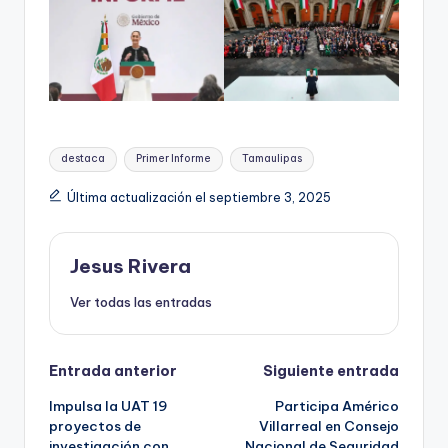
Etiquetas:
destaca
Primer Informe
Tamaulipas
Última actualización el septiembre 3, 2025
Jesus Rivera
Ver todas las entradas
Navegación
Entrada anterior
Siguiente entrada
Impulsa la UAT 19
Participa Américo
de
proyectos de
Villarreal en Consejo
investigación con
Nacional de Seguridad