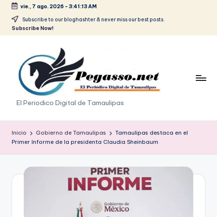
vie., 7 ago. 2026
-
3:41:13 AM
Saltar
Subscribe to our bloghashter & never miss our best posts.
Subscribe Now!
al
contenido
p
El Periodico Digital de Tamaulipas
e
g
Inicio
Gobierno de Tamaulipas
Tamaulipas destaca en el
Primer Informe de la presidenta Claudia Sheinbaum
a
s
o
.
p