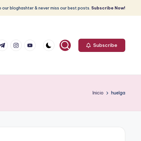
 our bloghashter & never miss our best posts.
Subscribe Now!
com
r.com
.me
instagram.com
youtube.com
Subscribe
Inicio
huelga