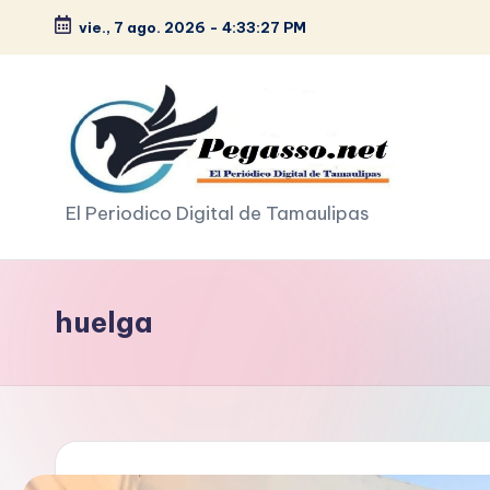
vie., 7 ago. 2026
-
4:33:28 PM
Saltar
al
contenido
p
El Periodico Digital de Tamaulipas
e
g
huelga
a
s
o