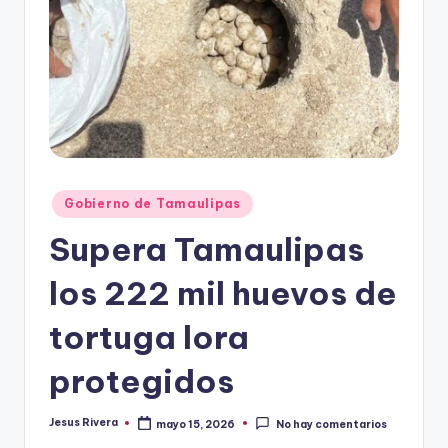
r
e
s
s
Publicado
Gobierno de Tamaulipas
en
Supera Tamaulipas
los 222 mil huevos de
tortuga lora
protegidos
Jesus Rivera
mayo 15, 2026
No hay comentarios
Publicado
por