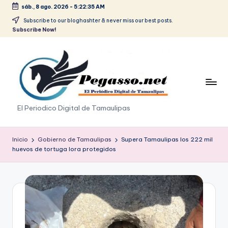
sáb., 8 ago. 2026
-
5:22:35 AM
Saltar
Subscribe to our bloghashter & never miss our best posts.
Subscribe Now!
al
contenido
p
El Periodico Digital de Tamaulipas
e
g
Inicio
Gobierno de Tamaulipas
Supera Tamaulipas los 222 mil
huevos de tortuga lora protegidos
a
s
o
.
p