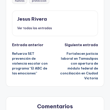
huevos
protección
Jesus Rivera
Ver todas las entradas
Navegación
Entrada anterior
Siguiente entrada
Refuerza SET
Fortalecen justicia
de
prevención de
laboral en Tamaulipas
violencia escolar con
con apertura de
entradas
programa “El ABC de
módulo federal de
las emociones”
conciliación en Ciudad
Victoria
Comentarios