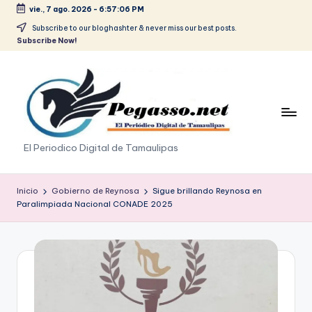
vie., 7 ago. 2026
-
6:57:06 PM
Saltar
Subscribe to our bloghashter & never miss our best posts.
Subscribe Now!
al
contenido
p
El Periodico Digital de Tamaulipas
e
g
Inicio
Gobierno de Reynosa
Sigue brillando Reynosa en
Paralimpiada Nacional CONADE 2025
a
s
o
.
p