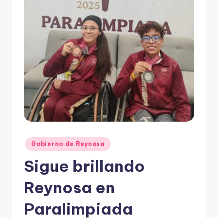
r
e
s
s
Publicado
Gobierno de Reynosa
en
Sigue brillando
Reynosa en
Paralimpiada