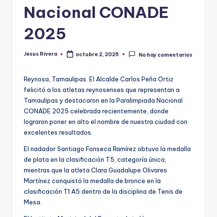
Nacional CONADE
2025
Jesus Rivera
octubre 2, 2025
No hay comentarios
Publicado
por
Reynosa, Tamaulipas. El Alcalde Carlos Peña Ortiz
felicitó a los atletas reynosenses que representan a
Tamaulipas y destacaron en la Paralimpiada Nacional
CONADE 2025 celebrada recientemente, donde
lograron poner en alto el nombre de nuestra ciudad con
excelentes resultados.
El nadador Santiago Fonseca Ramírez obtuvo la medalla
de plata en la clasificación T5, categoría única,
mientras que la atleta Clara Guadalupe Olivares
Martínez conquistó la medalla de bronce en la
clasificación T1 A5 dentro de la disciplina de Tenis de
Mesa.