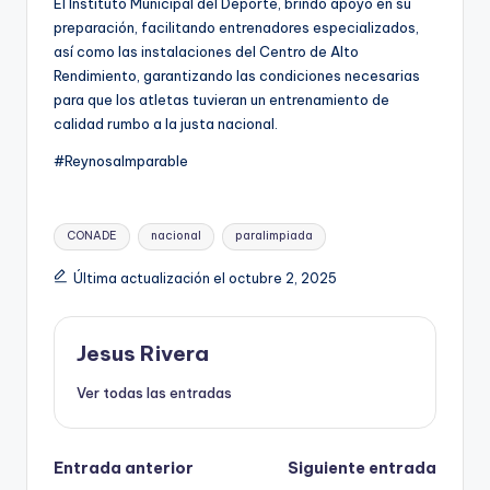
El Instituto Municipal del Deporte, brindó apoyo en su
preparación, facilitando entrenadores especializados,
así como las instalaciones del Centro de Alto
Rendimiento, garantizando las condiciones necesarias
para que los atletas tuvieran un entrenamiento de
calidad rumbo a la justa nacional.
#ReynosaImparable
Etiquetas:
CONADE
nacional
paralimpiada
Última actualización el octubre 2, 2025
Jesus Rivera
Ver todas las entradas
Navegación
Entrada anterior
Siguiente entrada