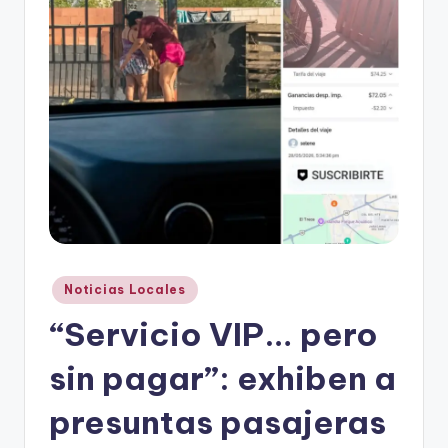
r
e
s
s
Publicado
Noticias Locales
en
“Servicio VIP… pero
sin pagar”: exhiben a
presuntas pasajeras