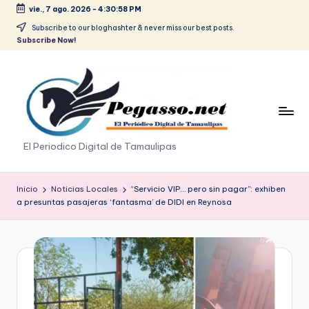
vie., 7 ago. 2026
-
4:30:59 PM
Saltar
Subscribe to our bloghashter & never miss our best posts.
Subscribe Now!
al
contenido
p
El Periodico Digital de Tamaulipas
e
g
Inicio
Noticias Locales
“Servicio VIP… pero sin pagar”: exhiben
a presuntas pasajeras ‘fantasma’ de DIDI en Reynosa
a
s
o
.
p