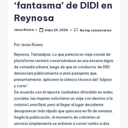
‘fantasma’ de DIDI en
Reynosa
Jesus Rivera
mayo 29, 2026
No hay comentarios
Publicado
por
Por Jesús Rivera
Reynosa, Tamaulipas. Lo que parecía un viaje común de
plataforma terminó convirtiéndose en una escena digna
de comedia urbana, luego de que un conductor de DIDI
denunciara públicamente a unas pasajeras que,
presuntamente, aplicaron la clásica técnica del “bájate
y corre”.
De acuerdo con el reporte ciudadano difundido en redes
sociales, las mujeres solicitaron un viaje con destino a la
colonia Loma Real, pero al llegar al lugar decidieron
desaparecer más rápido que quincena en fin de semana.
Según la publicación, al momento de cobrarles el
servicio simplemente se echaron a correr rumbo a dos