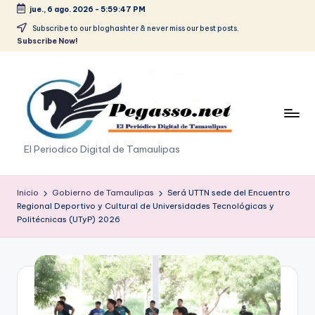
jue., 6 ago. 2026
-
5:59:47 PM
Saltar
Subscribe to our bloghashter & never miss our best posts.
Subscribe Now!
al
contenido
p
El Periodico Digital de Tamaulipas
e
g
Inicio
Gobierno de Tamaulipas
Será UTTN sede del Encuentro
Regional Deportivo y Cultural de Universidades Tecnológicas y
a
Politécnicas (UTyP) 2026
s
o
.
p