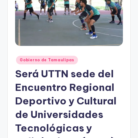
r
e
s
s
Publicado
Gobierno de Tamaulipas
en
Será UTTN sede del
Encuentro Regional
Deportivo y Cultural
de Universidades
Tecnológicas y