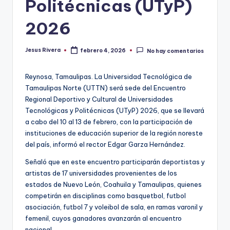
Politécnicas (UTyP)
2026
Jesus Rivera
febrero 4, 2026
No hay comentarios
Publicado
por
Reynosa, Tamaulipas. La Universidad Tecnológica de
Tamaulipas Norte (UTTN) será sede del Encuentro
Regional Deportivo y Cultural de Universidades
Tecnológicas y Politécnicas (UTyP) 2026, que se llevará
a cabo del 10 al 13 de febrero, con la participación de
instituciones de educación superior de la región noreste
del país, informó el rector Edgar Garza Hernández.
Señaló que en este encuentro participarán deportistas y
artistas de 17 universidades provenientes de los
estados de Nuevo León, Coahuila y Tamaulipas, quienes
competirán en disciplinas como basquetbol, futbol
asociación, futbol 7 y voleibol de sala, en ramas varonil y
femenil, cuyos ganadores avanzarán al encuentro
nacional.