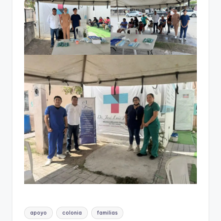
Etiquetas:
apoyo
colonia
familias