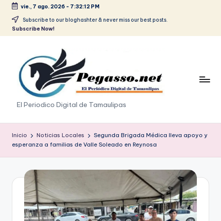
vie., 7 ago. 2026
-
7:32:12 PM
Saltar
Subscribe to our bloghashter & never miss our best posts.
Subscribe Now!
al
contenido
p
El Periodico Digital de Tamaulipas
e
g
Inicio
Noticias Locales
Segunda Brigada Médica lleva apoyo y
esperanza a familias de Valle Soleado en Reynosa
a
s
o
.
p