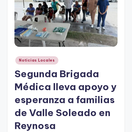
r
e
s
s
Publicado
Noticias Locales
en
Segunda Brigada
Médica lleva apoyo y
esperanza a familias
de Valle Soleado en
Reynosa