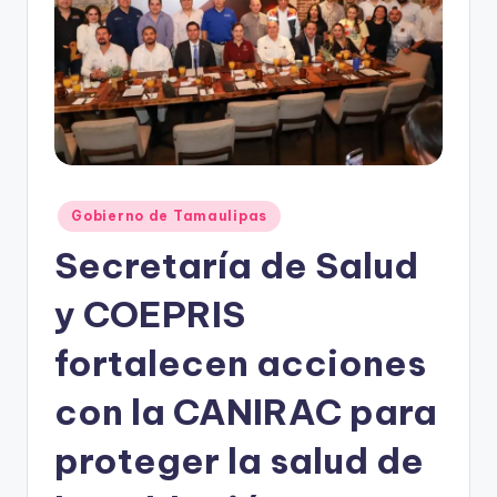
r
e
s
s
Publicado
Gobierno de Tamaulipas
en
Secretaría de Salud
y COEPRIS
fortalecen acciones
con la CANIRAC para
proteger la salud de