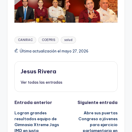
Etiquetas:
CANIRAC
COEPRIS
salud
Última actualización el mayo 27, 2026
Jesus Rivera
Ver todas las entradas
Navegación
Entrada anterior
Siguiente entrada
Logran grandes
Abre sus puertas
de
resultados equipo de
Congreso a jóvenes
Gimnasia Xtreme Jags
para ejercicio
entradas
IMD en justa
parlamentario en