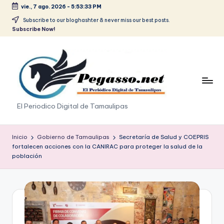
vie., 7 ago. 2026
-
5:53:33 PM
Saltar
Subscribe to our bloghashter & never miss our best posts.
Subscribe Now!
al
contenido
p
El Periodico Digital de Tamaulipas
e
g
Inicio
Gobierno de Tamaulipas
Secretaría de Salud y COEPRIS
fortalecen acciones con la CANIRAC para proteger la salud de la
a
población
s
o
.
p