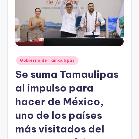
r
e
s
s
Publicado
Gobierno de Tamaulipas
en
Se suma Tamaulipas
al impulso para
hacer de México,
uno de los países
más visitados del