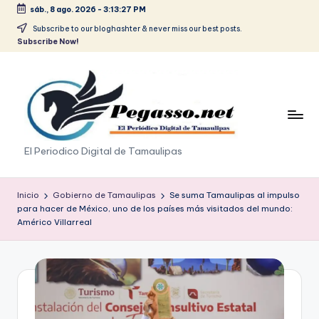
sáb., 8 ago. 2026
-
3:13:28 PM
Saltar
Subscribe to our bloghashter & never miss our best posts.
Subscribe Now!
al
contenido
p
El Periodico Digital de Tamaulipas
e
g
Inicio
Gobierno de Tamaulipas
Se suma Tamaulipas al impulso
para hacer de México, uno de los países más visitados del mundo:
a
Américo Villarreal
s
o
.
p