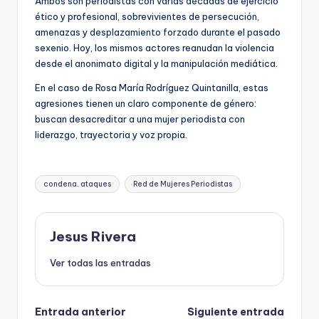
Ambos son periodistas con varias décadas de ejercicio
ético y profesional, sobrevivientes de persecución,
amenazas y desplazamiento forzado durante el pasado
sexenio. Hoy, los mismos actores reanudan la violencia
desde el anonimato digital y la manipulación mediática.
En el caso de Rosa María Rodríguez Quintanilla, estas
agresiones tienen un claro componente de género:
buscan desacreditar a una mujer periodista con
liderazgo, trayectoria y voz propia.
Etiquetas:
condena. ataques
Red de Mujeres Periodistas
Jesus Rivera
Ver todas las entradas
Navegación
Entrada anterior
Siguiente entrada