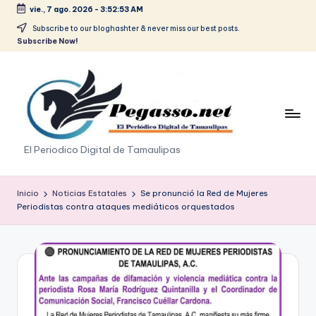
vie., 7 ago. 2026
-
3:52:54 AM
Saltar
Subscribe to our bloghashter & never miss our best posts.
Subscribe Now!
al
contenido
p
El Periodico Digital de Tamaulipas
e
g
Inicio
Noticias Estatales
Se pronunció la Red de Mujeres
Periodistas contra ataques mediáticos orquestados
a
s
o
.
p