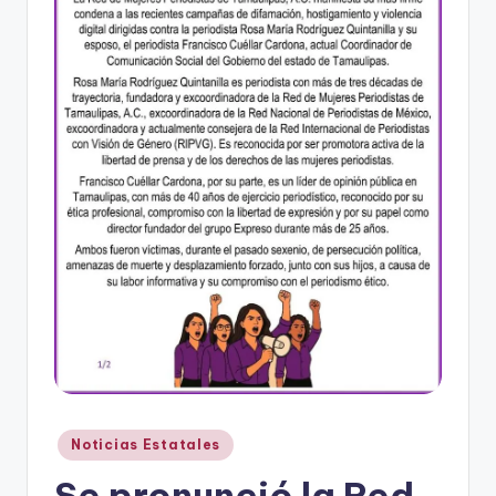
r
e
s
s
Publicado
Noticias Estatales
en
Se pronunció la Red