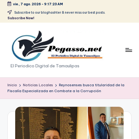
vie., 7 ago. 2026
-
9:17:23 AM
Saltar
Subscribe to our bloghashter & never miss our best posts.
Subscribe Now!
al
contenido
p
El Periodico Digital de Tamaulipas
e
g
Inicio
Noticias Locales
Reynosenses busca titularidad de la
Fiscalía Especializada en Combate a la Corrupción
a
s
o
.
p