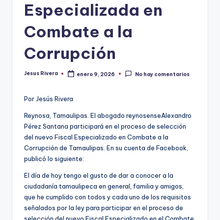
Especializada en
Combate a la
Corrupción
Jesus Rivera
enero 9, 2026
No hay comentarios
Publicado
por
Por Jesús Rivera
Reynosa, Tamaulipas. El abogado reynosenseAlexandro
Pérez Santana participará en el proceso de selección
del nuevo Fiscal Especializado en Combate a la
Corrupción de Tamaulipas. En su cuenta de Facebook,
publicó lo siguiente:
El día de hoy tengo el gusto de dar a conocer a la
ciudadanía tamaulipeca en general, familia y amigos,
que he cumplido con todos y cada uno de los requisitos
señalados por la ley para participar en el proceso de
selección del nuevo Fiscal Especializado en el Combate