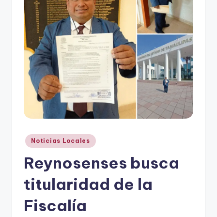
r
e
s
s
Publicado
Noticias Locales
en
Reynosenses busca
titularidad de la
Fiscalía