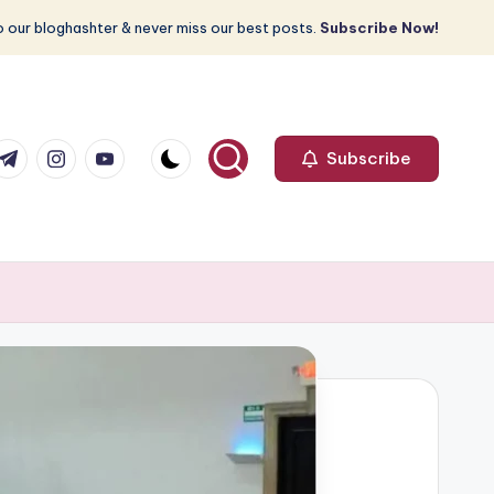
 our bloghashter & never miss our best posts.
Subscribe Now!
com
r.com
.me
instagram.com
youtube.com
Subscribe