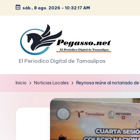
sáb., 8 ago. 2026
-
10:32:18 AM
Saltar
al
contenido
p
El Periodico Digital de Tamaulipas
e
Inicio
Noticias Locales
Reynosa reúne al notariado de 
g
a
s
o