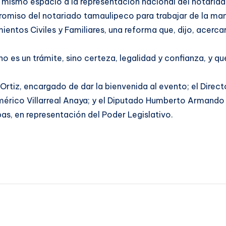
un mismo espacio a la representación nacional del notari
promiso del notariado tamaulipeco para trabajar de la ma
tos Civiles y Familiares, una reforma que, dijo, acercará u
no es un trámite, sino certeza, legalidad y confianza, y qu
Ortiz, encargado de dar la bienvenida al evento; el Direc
rico Villarreal Anaya; y el Diputado Humberto Armando Pr
s, en representación del Poder Legislativo.