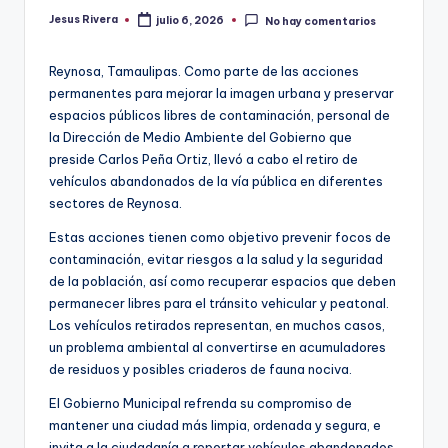
Jesus Rivera
julio 6, 2026
No hay comentarios
Publicado
por
Reynosa, Tamaulipas. Como parte de las acciones
permanentes para mejorar la imagen urbana y preservar
espacios públicos libres de contaminación, personal de
la Dirección de Medio Ambiente del Gobierno que
preside Carlos Peña Ortiz, llevó a cabo el retiro de
vehículos abandonados de la vía pública en diferentes
sectores de Reynosa.
Estas acciones tienen como objetivo prevenir focos de
contaminación, evitar riesgos a la salud y la seguridad
de la población, así como recuperar espacios que deben
permanecer libres para el tránsito vehicular y peatonal.
Los vehículos retirados representan, en muchos casos,
un problema ambiental al convertirse en acumuladores
de residuos y posibles criaderos de fauna nociva.
El Gobierno Municipal refrenda su compromiso de
mantener una ciudad más limpia, ordenada y segura, e
invita a la ciudadanía a reportar vehículos abandonados