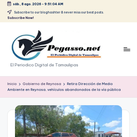
sáb., 8 ago. 2026
-
9:51:04 AM
Saltar
Subscribe to our bloghashter & never miss our best posts.
Subscribe Now!
al
contenido
p
El Periodico Digital de Tamaulipas
e
g
Inicio
Gobierno de Reynosa
Retira Dirección de Medio
Ambiente en Reynosa, vehículos abandonados de la vía pública
a
s
o
.
p