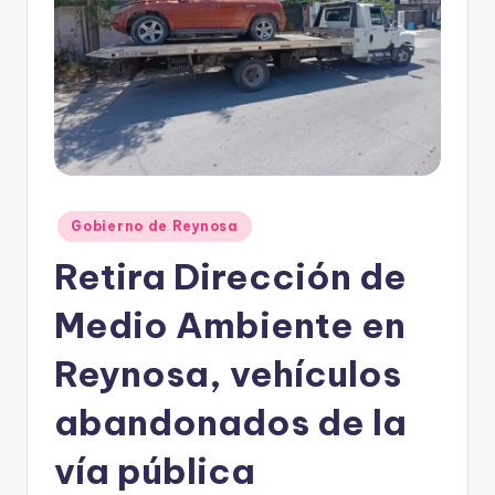
r
e
s
s
Publicado
Gobierno de Reynosa
en
Retira Dirección de
Medio Ambiente en
Reynosa, vehículos
abandonados de la
vía pública