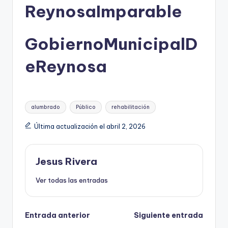
ReynosaImparable
GobiernoMunicipalD
eReynosa
Etiquetas:
alumbrado
Público
rehabilitación
Última actualización el abril 2, 2026
Jesus Rivera
Ver todas las entradas
Navegación
Entrada anterior
Siguiente entrada