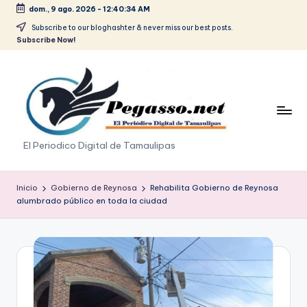
dom., 9 ago. 2026
-
12:40:35 AM
Saltar
Subscribe to our bloghashter & never miss our best posts.
Subscribe Now!
al
contenido
p
El Periodico Digital de Tamaulipas
e
g
Inicio
Gobierno de Reynosa
Rehabilita Gobierno de Reynosa
alumbrado público en toda la ciudad
a
s
o
.
p