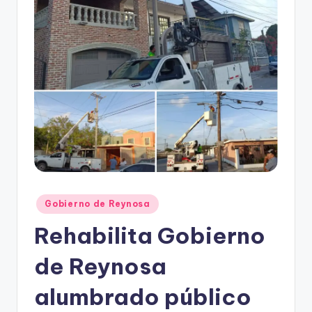
r
e
s
s
Publicado
Gobierno de Reynosa
en
Rehabilita Gobierno
de Reynosa
alumbrado público