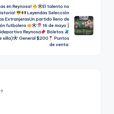
das en Reynosa!
El talento no
historia!
Leyendas Selección
s ExtranjerasUn partido lleno de
ión futbolera
16 de mayo |
ideportivo Reynosa
Boletos:
 silla)
General $200
Puntos
de venta:
e?