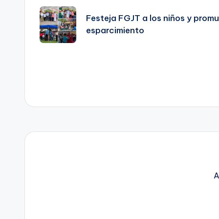
de
Festeja FGJT a los niños y promu
esparcimiento
entradas
A