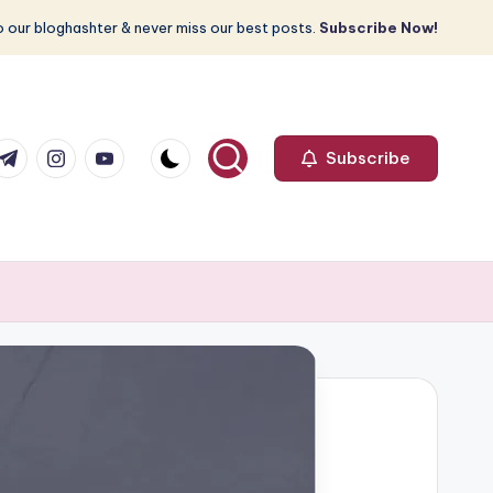
 our bloghashter & never miss our best posts.
Subscribe Now!
com
r.com
.me
instagram.com
youtube.com
Subscribe