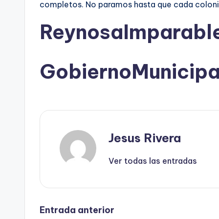
completos. No paramos hasta que cada colonia 
ReynosaImparabl
GobiernoMunicip
Jesus Rivera
Ver todas las entradas
Navegación
Entrada anterior