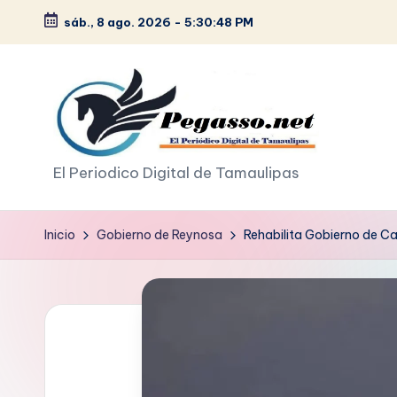
sáb., 8 ago. 2026
-
5:30:50 PM
Saltar
al
contenido
p
El Periodico Digital de Tamaulipas
e
Inicio
Gobierno de Reynosa
Rehabilita Gobierno de Ca
g
a
s
o