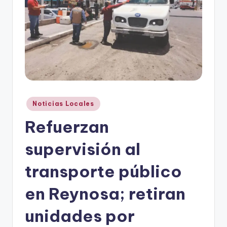
r
e
s
s
Publicado
Noticias Locales
en
Refuerzan
supervisión al
transporte público
en Reynosa; retiran
unidades por