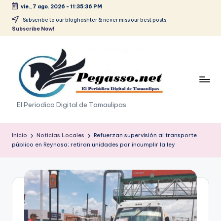
vie., 7 ago. 2026
-
11:35:36 PM
Saltar
Subscribe to our bloghashter & never miss our best posts.
Subscribe Now!
al
contenido
p
El Periodico Digital de Tamaulipas
e
g
Inicio
Noticias Locales
Refuerzan supervisión al transporte
público en Reynosa; retiran unidades por incumplir la ley
a
s
o
.
p