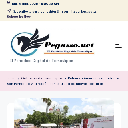
jue., 6 ago. 2026
-
8:00:30 AM
Saltar
Subscribe to our bloghashter & never miss our best posts.
Subscribe Now!
al
contenido
p
El Periodico Digital de Tamaulipas
e
g
Inicio
Gobierno de Tamaulipas
Refuerza Américo seguridad en
San Fernando y la región con entrega de nuevas patrullas
a
s
o
.
p