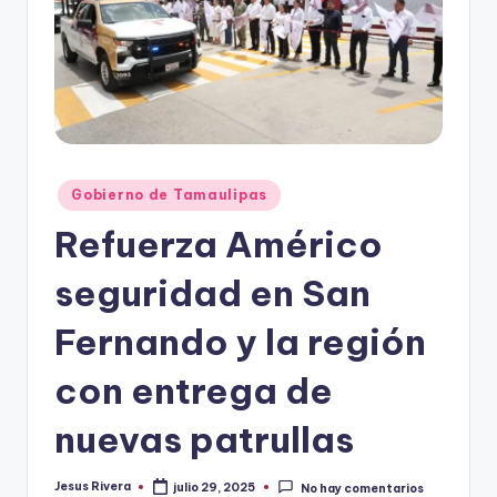
r
e
s
s
Publicado
Gobierno de Tamaulipas
en
Refuerza Américo
seguridad en San
Fernando y la región
con entrega de
nuevas patrullas
Jesus Rivera
julio 29, 2025
No hay comentarios
Publicado