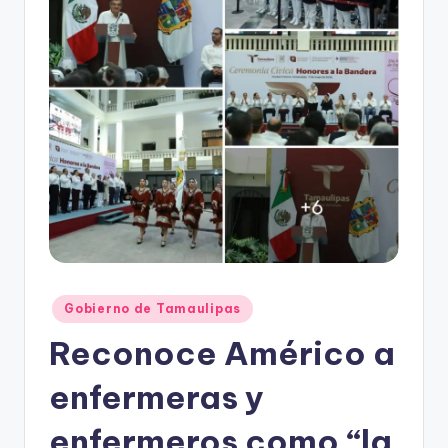
r
e
s
s
Publicado
Gobierno de Tamaulipas
en
Reconoce Américo a
enfermeras y
enfermeros como “la