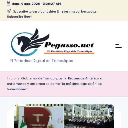
dom., 9 ago. 2026
-
3:26:27 AM
Saltar
Subscribe to our bloghashter & never miss our best posts.
Subscribe Now!
al
contenido
p
El Periodico Digital de Tamaulipas
e
g
Inicio
Gobierno de Tamaulipas
Reconoce Américo a
enfermeras y enfermeros como “la máxima expresión del
a
humanismo”
s
o
.
p