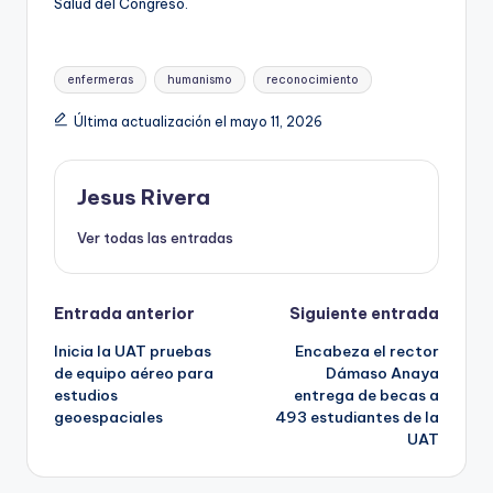
Salud del Congreso.
Etiquetas:
enfermeras
humanismo
reconocimiento
Última actualización el mayo 11, 2026
Jesus Rivera
Ver todas las entradas
Navegación
Entrada anterior
Siguiente entrada
Inicia la UAT pruebas
Encabeza el rector
de
de equipo aéreo para
Dámaso Anaya
estudios
entrega de becas a
entradas
geoespaciales
493 estudiantes de la
UAT