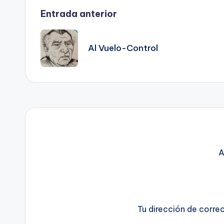
Navegación
Entrada anterior
de
Al Vuelo-Control
entradas
A
Tu dirección de corre