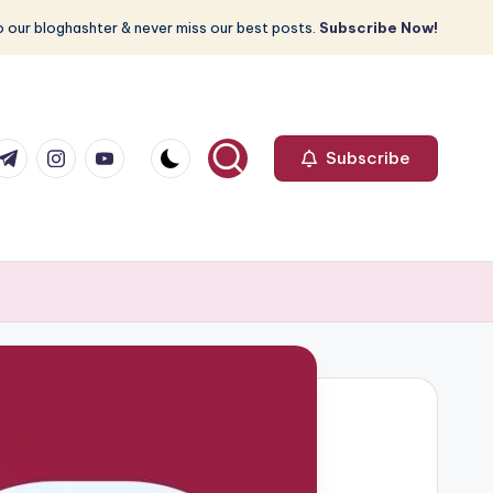
 our bloghashter & never miss our best posts.
Subscribe Now!
com
r.com
.me
instagram.com
youtube.com
Subscribe