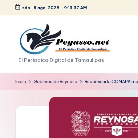
sáb., 8 ago. 2026
-
9:13:37 AM
Saltar
al
contenido
p
El Periodico Digital de Tamaulipas
e
Inicio
Gobierno de Reynosa
Recomienda COMAPA manten
g
a
s
o