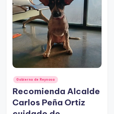
r
e
s
s
Publicado
Gobierno de Reynosa
en
Recomienda Alcalde
Carlos Peña Ortiz
cuidado de