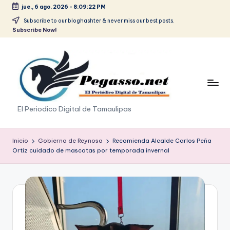
jue., 6 ago. 2026
-
8:09:22 PM
Saltar
Subscribe to our bloghashter & never miss our best posts.
Subscribe Now!
al
contenido
p
El Periodico Digital de Tamaulipas
e
g
Inicio
Gobierno de Reynosa
Recomienda Alcalde Carlos Peña
Ortiz cuidado de mascotas por temporada invernal
a
s
o
.
p